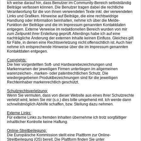
Ich weise darauf hin, dass Benutzer im Community-Bereich selbstständig
Beiträge verfassen können. Die Benutzer tragen dabei die rechtliche
Verantwortung für die von ihnen verwendeten Texte inkl. der verwendeten
Links und Grafiken. Hinweise auf Beiträge, die eine rechtswidrige
Handlung oder Information beinhalten, nehme ich über die Melde-
Funktion der Beiträge und die im Impressum genannten Kontaktdaten
entgegen. Externe Verweise im redaktionellen Bereich wurden von mir
zum Zeitpunkt ihrer Erstellung geprüft. Allerdings habe ich auf eine
nachträgliche Änderung der externen Inhalte keinen Einfluss. Gleiches gilt
für Fälle, in denen eine Rechtsverletzung nicht offensichtlich ist. Auch hier
nehme ich entsprechende Hinweise über die im Impressum genannten
Kontaktdaten entgegen.
Copyrights:
Die hier vorgestellten Soft- und Hardwarebezeichnungen und
Markennamen der jeweiligen Firmen unterliegen im allgemeinen
warenzeichen-, marken- oder patentrechtlichen Schutz. Die
wiedergegebenen Produktbezeichnungen sind für die jeweiligen
Rechteinhaber markenrechtlich geschützt.
Schutzrechtsverletzung:
Wenn Sie vermuten, dass von dieser Website aus eines Ihrer Schutzrechte
verletzt wird, teilen Sie mir (s.o.) dies bitte umgehend mit. Ich werde dann
schnellstmöglich Abhilfe schaffen, bzw. Stellung dazu nehmen.
Externe Links:
Für externe Links zu fremden Inhalten übernehme ich trotz sorgfältiger
inhaltlicher Kontrolle keine Haftung.
Online-Streitbeilegung:
Die Europäische Kommission stellt eine Plattform zur Online-
Streitbeilegung (OS) bereit. Die Plattform finden Sie unter