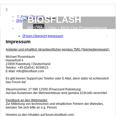
BIOSFLASH
Foren-Übersicht
FAQ
FAQ
BIOS Hilfe + Infos + BIOS-Chip-Programmierung
Anmelden
Registrieren
Foren-Übersicht
Impressum
Impressum
Anbieter und inhaltlich Verantwortlicher gemäss TMG (Telemediengesetz):
Michael Rosenbaum
Hasselholt 4
23909 Ratzeburg / Deutschland
Telefon: +49 (0)4541 6039615
E-Mail: info@biosflash.com
Es gibt keinen Support per Telefon oder E-Mail, denn dafür ist schliesslich
das Forum da!
Steuernummer: 27 096 12500 (Finanzamt Ratzeburg)
Auf das Ausweisen der Mehrwertsteuer wird gemäss §19UstG verzichtet.
Feedback an den Webmaster:
Zur Mitteilung von technischen und inhaltlichen Fehlern der Websites,
wenden Sie sich bitte an o.g. Person.
Hinweis zu den Inhalten auf forum.biosflash.com: