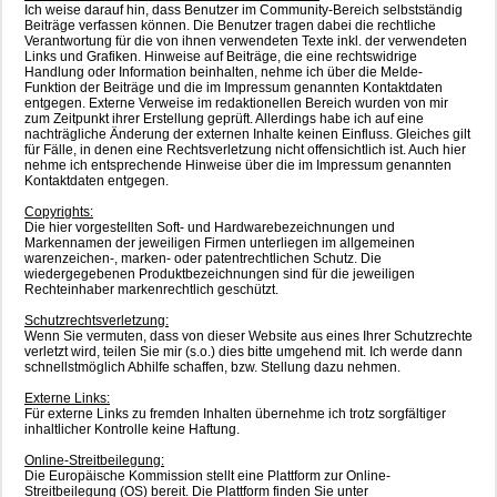
Ich weise darauf hin, dass Benutzer im Community-Bereich selbstständig
Beiträge verfassen können. Die Benutzer tragen dabei die rechtliche
Verantwortung für die von ihnen verwendeten Texte inkl. der verwendeten
Links und Grafiken. Hinweise auf Beiträge, die eine rechtswidrige
Handlung oder Information beinhalten, nehme ich über die Melde-
Funktion der Beiträge und die im Impressum genannten Kontaktdaten
entgegen. Externe Verweise im redaktionellen Bereich wurden von mir
zum Zeitpunkt ihrer Erstellung geprüft. Allerdings habe ich auf eine
nachträgliche Änderung der externen Inhalte keinen Einfluss. Gleiches gilt
für Fälle, in denen eine Rechtsverletzung nicht offensichtlich ist. Auch hier
nehme ich entsprechende Hinweise über die im Impressum genannten
Kontaktdaten entgegen.
Copyrights:
Die hier vorgestellten Soft- und Hardwarebezeichnungen und
Markennamen der jeweiligen Firmen unterliegen im allgemeinen
warenzeichen-, marken- oder patentrechtlichen Schutz. Die
wiedergegebenen Produktbezeichnungen sind für die jeweiligen
Rechteinhaber markenrechtlich geschützt.
Schutzrechtsverletzung:
Wenn Sie vermuten, dass von dieser Website aus eines Ihrer Schutzrechte
verletzt wird, teilen Sie mir (s.o.) dies bitte umgehend mit. Ich werde dann
schnellstmöglich Abhilfe schaffen, bzw. Stellung dazu nehmen.
Externe Links:
Für externe Links zu fremden Inhalten übernehme ich trotz sorgfältiger
inhaltlicher Kontrolle keine Haftung.
Online-Streitbeilegung:
Die Europäische Kommission stellt eine Plattform zur Online-
Streitbeilegung (OS) bereit. Die Plattform finden Sie unter