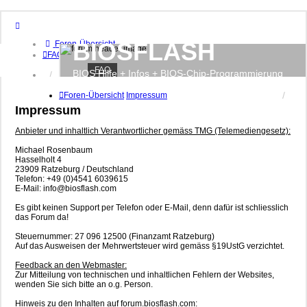
BIOSFLASH
Foren-Übersicht
FAQ
FAQ
BIOS Hilfe + Infos + BIOS-Chip-Programmierung
Anmelden
Registrieren
Foren-Übersicht
Impressum
Impressum
Anbieter und inhaltlich Verantwortlicher gemäss TMG (Telemediengesetz):
Michael Rosenbaum
Hasselholt 4
23909 Ratzeburg / Deutschland
Telefon: +49 (0)4541 6039615
E-Mail: info@biosflash.com
Es gibt keinen Support per Telefon oder E-Mail, denn dafür ist schliesslich
das Forum da!
Steuernummer: 27 096 12500 (Finanzamt Ratzeburg)
Auf das Ausweisen der Mehrwertsteuer wird gemäss §19UstG verzichtet.
Feedback an den Webmaster:
Zur Mitteilung von technischen und inhaltlichen Fehlern der Websites,
wenden Sie sich bitte an o.g. Person.
Hinweis zu den Inhalten auf forum.biosflash.com: