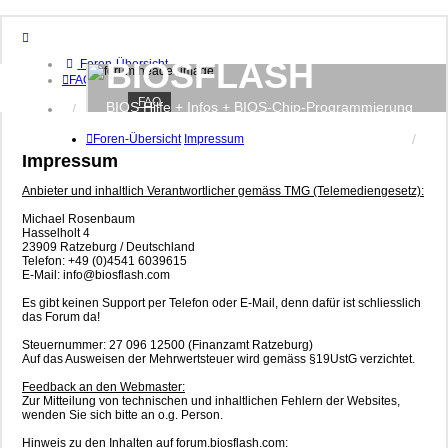
BIOSFLASH
Foren-Übersicht
FAQ
FAQ
BIOS Hilfe + Infos + BIOS-Chip-Programmierung
Anmelden
Registrieren
Foren-Übersicht
Impressum
Impressum
Anbieter und inhaltlich Verantwortlicher gemäss TMG (Telemediengesetz):
Michael Rosenbaum
Hasselholt 4
23909 Ratzeburg / Deutschland
Telefon: +49 (0)4541 6039615
E-Mail: info@biosflash.com
Es gibt keinen Support per Telefon oder E-Mail, denn dafür ist schliesslich
das Forum da!
Steuernummer: 27 096 12500 (Finanzamt Ratzeburg)
Auf das Ausweisen der Mehrwertsteuer wird gemäss §19UstG verzichtet.
Feedback an den Webmaster:
Zur Mitteilung von technischen und inhaltlichen Fehlern der Websites,
wenden Sie sich bitte an o.g. Person.
Hinweis zu den Inhalten auf forum.biosflash.com: