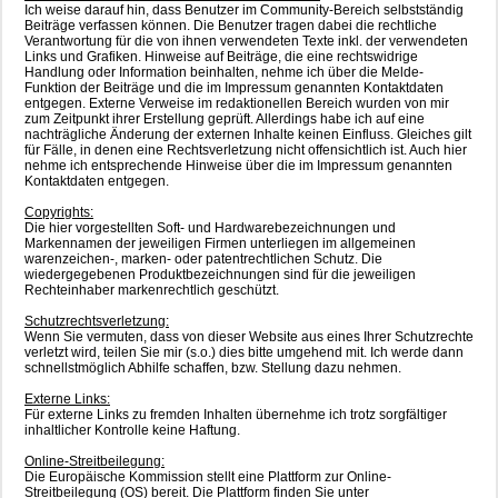
Ich weise darauf hin, dass Benutzer im Community-Bereich selbstständig
Beiträge verfassen können. Die Benutzer tragen dabei die rechtliche
Verantwortung für die von ihnen verwendeten Texte inkl. der verwendeten
Links und Grafiken. Hinweise auf Beiträge, die eine rechtswidrige
Handlung oder Information beinhalten, nehme ich über die Melde-
Funktion der Beiträge und die im Impressum genannten Kontaktdaten
entgegen. Externe Verweise im redaktionellen Bereich wurden von mir
zum Zeitpunkt ihrer Erstellung geprüft. Allerdings habe ich auf eine
nachträgliche Änderung der externen Inhalte keinen Einfluss. Gleiches gilt
für Fälle, in denen eine Rechtsverletzung nicht offensichtlich ist. Auch hier
nehme ich entsprechende Hinweise über die im Impressum genannten
Kontaktdaten entgegen.
Copyrights:
Die hier vorgestellten Soft- und Hardwarebezeichnungen und
Markennamen der jeweiligen Firmen unterliegen im allgemeinen
warenzeichen-, marken- oder patentrechtlichen Schutz. Die
wiedergegebenen Produktbezeichnungen sind für die jeweiligen
Rechteinhaber markenrechtlich geschützt.
Schutzrechtsverletzung:
Wenn Sie vermuten, dass von dieser Website aus eines Ihrer Schutzrechte
verletzt wird, teilen Sie mir (s.o.) dies bitte umgehend mit. Ich werde dann
schnellstmöglich Abhilfe schaffen, bzw. Stellung dazu nehmen.
Externe Links:
Für externe Links zu fremden Inhalten übernehme ich trotz sorgfältiger
inhaltlicher Kontrolle keine Haftung.
Online-Streitbeilegung:
Die Europäische Kommission stellt eine Plattform zur Online-
Streitbeilegung (OS) bereit. Die Plattform finden Sie unter