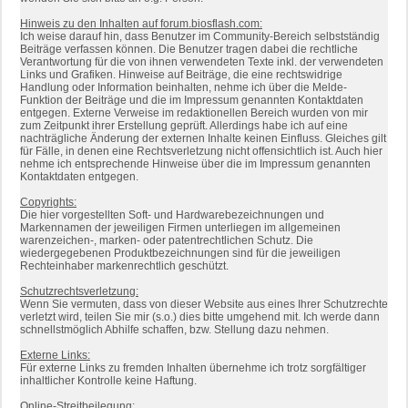
Hinweis zu den Inhalten auf forum.biosflash.com:
Ich weise darauf hin, dass Benutzer im Community-Bereich selbstständig
Beiträge verfassen können. Die Benutzer tragen dabei die rechtliche
Verantwortung für die von ihnen verwendeten Texte inkl. der verwendeten
Links und Grafiken. Hinweise auf Beiträge, die eine rechtswidrige
Handlung oder Information beinhalten, nehme ich über die Melde-
Funktion der Beiträge und die im Impressum genannten Kontaktdaten
entgegen. Externe Verweise im redaktionellen Bereich wurden von mir
zum Zeitpunkt ihrer Erstellung geprüft. Allerdings habe ich auf eine
nachträgliche Änderung der externen Inhalte keinen Einfluss. Gleiches gilt
für Fälle, in denen eine Rechtsverletzung nicht offensichtlich ist. Auch hier
nehme ich entsprechende Hinweise über die im Impressum genannten
Kontaktdaten entgegen.
Copyrights:
Die hier vorgestellten Soft- und Hardwarebezeichnungen und
Markennamen der jeweiligen Firmen unterliegen im allgemeinen
warenzeichen-, marken- oder patentrechtlichen Schutz. Die
wiedergegebenen Produktbezeichnungen sind für die jeweiligen
Rechteinhaber markenrechtlich geschützt.
Schutzrechtsverletzung:
Wenn Sie vermuten, dass von dieser Website aus eines Ihrer Schutzrechte
verletzt wird, teilen Sie mir (s.o.) dies bitte umgehend mit. Ich werde dann
schnellstmöglich Abhilfe schaffen, bzw. Stellung dazu nehmen.
Externe Links:
Für externe Links zu fremden Inhalten übernehme ich trotz sorgfältiger
inhaltlicher Kontrolle keine Haftung.
Online-Streitbeilegung: