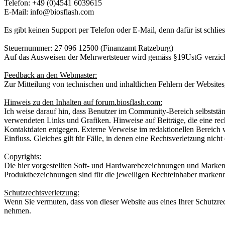
Telefon: +49 (0)4541 6039615
E-Mail: info@biosflash.com
Es gibt keinen Support per Telefon oder E-Mail, denn dafür ist schlie
Steuernummer: 27 096 12500 (Finanzamt Ratzeburg)
Auf das Ausweisen der Mehrwertsteuer wird gemäss §19UstG verzich
Feedback an den Webmaster:
Zur Mitteilung von technischen und inhaltlichen Fehlern der Websites,
Hinweis zu den Inhalten auf forum.biosflash.com:
Ich weise darauf hin, dass Benutzer im Community-Bereich selbststän
verwendeten Links und Grafiken. Hinweise auf Beiträge, die eine re
Kontaktdaten entgegen. Externe Verweise im redaktionellen Bereich w
Einfluss. Gleiches gilt für Fälle, in denen eine Rechtsverletzung ni
Copyrights:
Die hier vorgestellten Soft- und Hardwarebezeichnungen und Marken
Produktbezeichnungen sind für die jeweiligen Rechteinhaber markenre
Schutzrechtsverletzung:
Wenn Sie vermuten, dass von dieser Website aus eines Ihrer Schutzrech
nehmen.