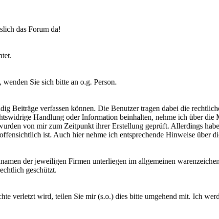
sslich das Forum da!
tet.
 wenden Sie sich bitte an o.g. Person.
dig Beiträge verfassen können. Die Benutzer tragen dabei die rechtlich
chtswidrige Handlung oder Information beinhalten, nehme ich über die
urden von mir zum Zeitpunkt ihrer Erstellung geprüft. Allerdings habe
cht offensichtlich ist. Auch hier nehme ich entsprechende Hinweise übe
namen der jeweiligen Firmen unterliegen im allgemeinen warenzeichen
chtlich geschützt.
te verletzt wird, teilen Sie mir (s.o.) dies bitte umgehend mit. Ich we