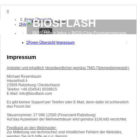
BIOSFLASH
Foren-Übersicht
FAQ
FAQ
BIOS Hilfe + Infos + BIOS-Chip-Programmierung
Anmelden
Registrieren
Foren-Übersicht
Impressum
Impressum
Anbieter und inhaltlich Verantwortlicher gemäss TMG (Telemediengesetz):
Michael Rosenbaum
Hasselholt 4
23909 Ratzeburg / Deutschland
Telefon: +49 (0)4541 6039615
E-Mail: info@biosflash.com
Es gibt keinen Support per Telefon oder E-Mail, denn dafür ist schliesslich
das Forum da!
Steuernummer: 27 096 12500 (Finanzamt Ratzeburg)
Auf das Ausweisen der Mehrwertsteuer wird gemäss §19UstG verzichtet.
Feedback an den Webmaster:
Zur Mitteilung von technischen und inhaltlichen Fehlern der Websites,
wenden Sie sich bitte an o.g. Person.