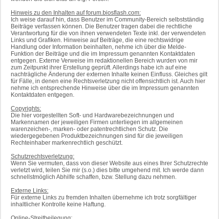
Hinweis zu den Inhalten auf forum.biosflash.com:
Ich weise darauf hin, dass Benutzer im Community-Bereich selbstständig
Beiträge verfassen können. Die Benutzer tragen dabei die rechtliche
Verantwortung für die von ihnen verwendeten Texte inkl. der verwendeten
Links und Grafiken. Hinweise auf Beiträge, die eine rechtswidrige
Handlung oder Information beinhalten, nehme ich über die Melde-
Funktion der Beiträge und die im Impressum genannten Kontaktdaten
entgegen. Externe Verweise im redaktionellen Bereich wurden von mir
zum Zeitpunkt ihrer Erstellung geprüft. Allerdings habe ich auf eine
nachträgliche Änderung der externen Inhalte keinen Einfluss. Gleiches gilt
für Fälle, in denen eine Rechtsverletzung nicht offensichtlich ist. Auch hier
nehme ich entsprechende Hinweise über die im Impressum genannten
Kontaktdaten entgegen.
Copyrights:
Die hier vorgestellten Soft- und Hardwarebezeichnungen und
Markennamen der jeweiligen Firmen unterliegen im allgemeinen
warenzeichen-, marken- oder patentrechtlichen Schutz. Die
wiedergegebenen Produktbezeichnungen sind für die jeweiligen
Rechteinhaber markenrechtlich geschützt.
Schutzrechtsverletzung:
Wenn Sie vermuten, dass von dieser Website aus eines Ihrer Schutzrechte
verletzt wird, teilen Sie mir (s.o.) dies bitte umgehend mit. Ich werde dann
schnellstmöglich Abhilfe schaffen, bzw. Stellung dazu nehmen.
Externe Links:
Für externe Links zu fremden Inhalten übernehme ich trotz sorgfältiger
inhaltlicher Kontrolle keine Haftung.
Online-Streitbeilegung: