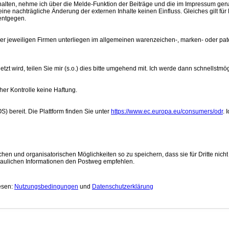
nhalten, nehme ich über die Melde-Funktion der Beiträge und die im Impressum ge
eine nachträgliche Änderung der externen Inhalte keinen Einfluss. Gleiches gilt für 
entgegen.
r jeweiligen Firmen unterliegen im allgemeinen warenzeichen-, marken- oder pat
zt wird, teilen Sie mir (s.o.) dies bitte umgehend mit. Ich werde dann schnellstmö
cher Kontrolle keine Haftung.
S) bereit. Die Plattform finden Sie unter
https://www.ec.europa.eu/consumers/odr
. 
en und organisatorischen Möglichkeiten so zu speichern, dass sie für Dritte nicht
rtraulichen Informationen den Postweg empfehlen.
g
esen:
Nutzungsbedingungen
und
Datenschutzerklärung