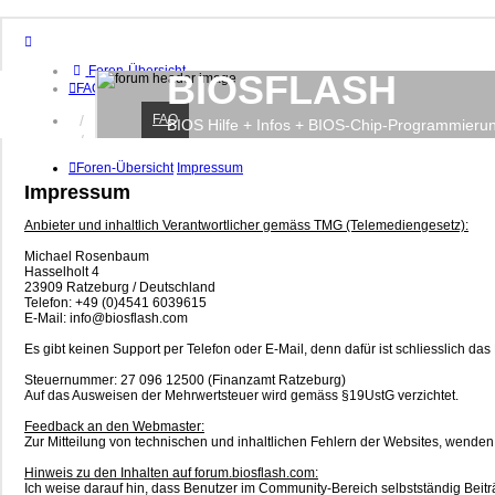
Foren-Übersicht
BIOSFLASH
FAQ
FAQ
Anmelden
BIOS Hilfe + Infos + BIOS-Chip-Programmieru
Registrieren
Foren-Übersicht
Impressum
Impressum
Anbieter und inhaltlich Verantwortlicher gemäss TMG (Telemediengesetz):
Michael Rosenbaum
Hasselholt 4
23909 Ratzeburg / Deutschland
Telefon: +49 (0)4541 6039615
E-Mail: info@biosflash.com
Es gibt keinen Support per Telefon oder E-Mail, denn dafür ist schliesslich da
Steuernummer: 27 096 12500 (Finanzamt Ratzeburg)
Auf das Ausweisen der Mehrwertsteuer wird gemäss §19UstG verzichtet.
Feedback an den Webmaster:
Zur Mitteilung von technischen und inhaltlichen Fehlern der Websites, wenden S
Hinweis zu den Inhalten auf forum.biosflash.com:
Ich weise darauf hin, dass Benutzer im Community-Bereich selbstständig Beitr