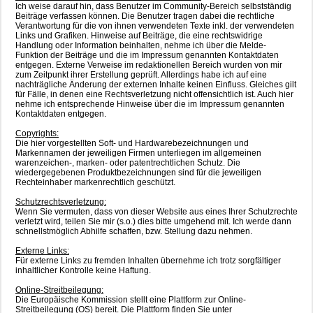
Ich weise darauf hin, dass Benutzer im Community-Bereich selbstständig
Beiträge verfassen können. Die Benutzer tragen dabei die rechtliche
Verantwortung für die von ihnen verwendeten Texte inkl. der verwendeten
Links und Grafiken. Hinweise auf Beiträge, die eine rechtswidrige
Handlung oder Information beinhalten, nehme ich über die Melde-
Funktion der Beiträge und die im Impressum genannten Kontaktdaten
entgegen. Externe Verweise im redaktionellen Bereich wurden von mir
zum Zeitpunkt ihrer Erstellung geprüft. Allerdings habe ich auf eine
nachträgliche Änderung der externen Inhalte keinen Einfluss. Gleiches gilt
für Fälle, in denen eine Rechtsverletzung nicht offensichtlich ist. Auch hier
nehme ich entsprechende Hinweise über die im Impressum genannten
Kontaktdaten entgegen.
Copyrights:
Die hier vorgestellten Soft- und Hardwarebezeichnungen und
Markennamen der jeweiligen Firmen unterliegen im allgemeinen
warenzeichen-, marken- oder patentrechtlichen Schutz. Die
wiedergegebenen Produktbezeichnungen sind für die jeweiligen
Rechteinhaber markenrechtlich geschützt.
Schutzrechtsverletzung:
Wenn Sie vermuten, dass von dieser Website aus eines Ihrer Schutzrechte
verletzt wird, teilen Sie mir (s.o.) dies bitte umgehend mit. Ich werde dann
schnellstmöglich Abhilfe schaffen, bzw. Stellung dazu nehmen.
Externe Links:
Für externe Links zu fremden Inhalten übernehme ich trotz sorgfältiger
inhaltlicher Kontrolle keine Haftung.
Online-Streitbeilegung:
Die Europäische Kommission stellt eine Plattform zur Online-
Streitbeilegung (OS) bereit. Die Plattform finden Sie unter