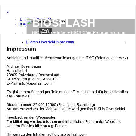
BIOSFLASH
Foren-Übersicht
FAQ
FAQ
BIOS Hilfe + Infos + BIOS-Chip-Programmierung
Anmelden
Registrieren
Foren-Übersicht
Impressum
Impressum
Anbieter und inhaltlich Verantwortlicher gemäss TMG (Telemediengesetz):
Michael Rosenbaum
Hasselholt 4
23909 Ratzeburg / Deutschland
Telefon: +49 (0)4541 6039615
E-Mail: info@biosflash.com
Es gibt keinen Support per Telefon oder E-Mail, denn dafür ist schliesslich
das Forum da!
Steuernummer: 27 096 12500 (Finanzamt Ratzeburg)
Auf das Ausweisen der Mehrwertsteuer wird gemäss §19UstG verzichtet.
Feedback an den Webmaster:
Zur Mitteilung von technischen und inhaltlichen Fehlern der Websites,
wenden Sie sich bitte an o.g. Person.
Hinweis zu den Inhalten auf forum.biosflash.com: