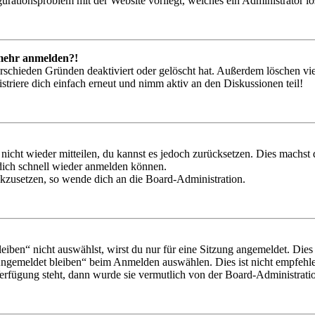
igurationsproblem mit der Website vorliegt, welches ein Administrator l
t mehr anmelden?!
rschieden Gründen deaktiviert oder gelöscht hat. Außerdem löschen vie
triere dich einfach erneut und nimm aktiv an den Diskussionen teil!
 nicht wieder mitteilen, du kannst es jedoch zurücksetzen. Dies machs
 dich schnell wieder anmelden können.
ückzusetzen, so wende dich an die Board-Administration.
en“ nicht auswählst, wirst du nur für eine Sitzung angemeldet. Dies
Angemeldet bleiben“ beim Anmelden auswählen. Dies ist nicht empfehle
Verfügung steht, dann wurde sie vermutlich von der Board-Administratio