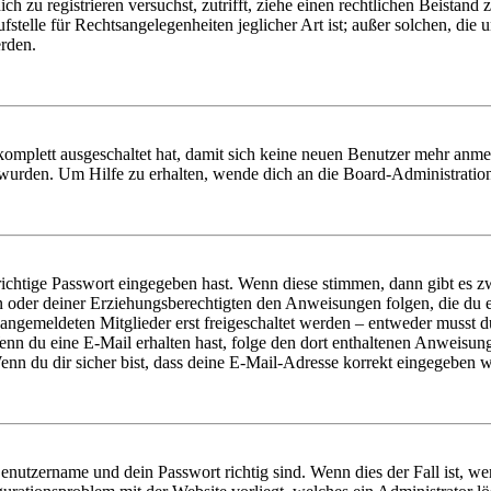
dich zu registrieren versuchst, zutrifft, ziehe einen rechtlichen Beista
stelle für Rechtsangelegenheiten jeglicher Art ist; außer solchen, die
erden.
 komplett ausgeschaltet hat, damit sich keine neuen Benutzer mehr anm
 wurden. Um Hilfe zu erhalten, wende dich an die Board-Administratio
richtige Passwort eingegeben hast. Wenn diese stimmen, dann gibt es
ern oder deiner Erziehungsberechtigten den Anweisungen folgen, die du e
 angemeldeten Mitglieder erst freigeschaltet werden – entweder musst du
. Wenn du eine E-Mail erhalten hast, folge den dort enthaltenen Anweis
nn du dir sicher bist, dass deine E-Mail-Adresse korrekt eingegeben w
Benutzername und dein Passwort richtig sind. Wenn dies der Fall ist, w