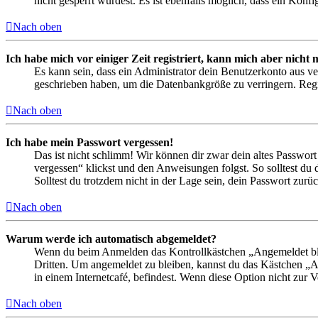
nicht gesperrt wurdest. Es ist ebenfalls möglich, dass ein Konf
Nach oben
Ich habe mich vor einiger Zeit registriert, kann mich aber nich
Es kann sein, dass ein Administrator dein Benutzerkonto aus ve
geschrieben haben, um die Datenbankgröße zu verringern. Regis
Nach oben
Ich habe mein Passwort vergessen!
Das ist nicht schlimm! Wir können dir zwar dein altes Passwort
vergessen“ klickst und den Anweisungen folgst. So solltest du
Solltest du trotzdem nicht in der Lage sein, dein Passwort zur
Nach oben
Warum werde ich automatisch abgemeldet?
Wenn du beim Anmelden das Kontrollkästchen „Angemeldet bleib
Dritten. Um angemeldet zu bleiben, kannst du das Kästchen „
in einem Internetcafé, befindest. Wenn diese Option nicht zur 
Nach oben