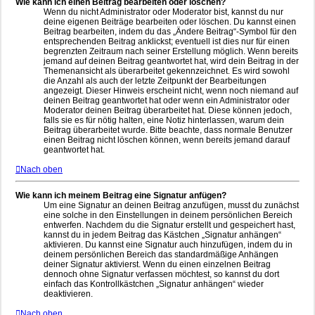
Wie kann ich einen Beitrag bearbeiten oder löschen?
Wenn du nicht Administrator oder Moderator bist, kannst du nur
deine eigenen Beiträge bearbeiten oder löschen. Du kannst einen
Beitrag bearbeiten, indem du das „Ändere Beitrag“-Symbol für den
entsprechenden Beitrag anklickst; eventuell ist dies nur für einen
begrenzten Zeitraum nach seiner Erstellung möglich. Wenn bereits
jemand auf deinen Beitrag geantwortet hat, wird dein Beitrag in der
Themenansicht als überarbeitet gekennzeichnet. Es wird sowohl
die Anzahl als auch der letzte Zeitpunkt der Bearbeitungen
angezeigt. Dieser Hinweis erscheint nicht, wenn noch niemand auf
deinen Beitrag geantwortet hat oder wenn ein Administrator oder
Moderator deinen Beitrag überarbeitet hat. Diese können jedoch,
falls sie es für nötig halten, eine Notiz hinterlassen, warum dein
Beitrag überarbeitet wurde. Bitte beachte, dass normale Benutzer
einen Beitrag nicht löschen können, wenn bereits jemand darauf
geantwortet hat.
Nach oben
Wie kann ich meinem Beitrag eine Signatur anfügen?
Um eine Signatur an deinen Beitrag anzufügen, musst du zunächst
eine solche in den Einstellungen in deinem persönlichen Bereich
entwerfen. Nachdem du die Signatur erstellt und gespeichert hast,
kannst du in jedem Beitrag das Kästchen „Signatur anhängen“
aktivieren. Du kannst eine Signatur auch hinzufügen, indem du in
deinem persönlichen Bereich das standardmäßige Anhängen
deiner Signatur aktivierst. Wenn du einen einzelnen Beitrag
dennoch ohne Signatur verfassen möchtest, so kannst du dort
einfach das Kontrollkästchen „Signatur anhängen“ wieder
deaktivieren.
Nach oben