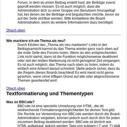
Forum, in dem du einen Beitrag erstellt hast, die Beiträge zuerst
geprüft werden müssen. Es ist auch möglich, dass die
Administration dich zu einer Gruppe von Benutzern hinzugefügt
hat, bei denen sie die Beiträge erst begutachten möchte, bevor sie
auf der Seite sichtbar werden. Bitte kontaktiere die Board-
Administration, wenn du weitere Informationen dazu benötigst.
Nach oben
Wie markiere ich ein Thema als neu?
Durch Klicken des „Thema als neu markieren“-Links in der
Beitragsansicht kannst du das Thema wieder ganz nach oben auf
die erste Seite des Forums holen. Wenn du den entsprechenden
Link nicht siehst, dann ist die Funktion möglicherweise deaktiviert
oder seit der letzten Markierung ist nicht genügend Zeit vergangen.
Es ist auch möglich, das Thema nach oben zu holen, indem du
einfach eine Antwort darauf schreibst. Stelle jedoch sicher, dass du
die Regeln dieses Boards beachtest! Es wird meist nicht gerne
gesehen, wenn ohne triftigen Grund auf alte oder abgeschlossene
Themen geantwortet wird.
Nach oben
Textformatierung und Thementypen
Was ist BBCode?
BBCode ist eine spezielle Umsetzung von HTML, die dir
weitreichende Formatierungsmöglichkeiten für deinen Text gibt.
Die Rechte zur Verwendung von BBCode werden durch die Board-
Administration vergeben, können jedoch auch durch dich für jeden
einzelnen Beitrag deaktiviert werden. BBCode ist ähnlich wie
HTML aufgebaut, jedoch werden Tags von eckigen („[“ und „]“) statt