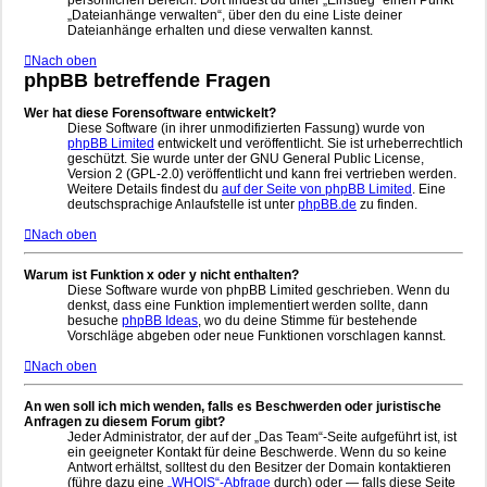
persönlichen Bereich. Dort findest du unter „Einstieg“ einen Punkt
„Dateianhänge verwalten“, über den du eine Liste deiner
Dateianhänge erhalten und diese verwalten kannst.
Nach oben
phpBB betreffende Fragen
Wer hat diese Forensoftware entwickelt?
Diese Software (in ihrer unmodifizierten Fassung) wurde von
phpBB Limited
entwickelt und veröffentlicht. Sie ist urheberrechtlich
geschützt. Sie wurde unter der GNU General Public License,
Version 2 (GPL-2.0) veröffentlicht und kann frei vertrieben werden.
Weitere Details findest du
auf der Seite von phpBB Limited
. Eine
deutschsprachige Anlaufstelle ist unter
phpBB.de
zu finden.
Nach oben
Warum ist Funktion x oder y nicht enthalten?
Diese Software wurde von phpBB Limited geschrieben. Wenn du
denkst, dass eine Funktion implementiert werden sollte, dann
besuche
phpBB Ideas
, wo du deine Stimme für bestehende
Vorschläge abgeben oder neue Funktionen vorschlagen kannst.
Nach oben
An wen soll ich mich wenden, falls es Beschwerden oder juristische
Anfragen zu diesem Forum gibt?
Jeder Administrator, der auf der „Das Team“-Seite aufgeführt ist, ist
ein geeigneter Kontakt für deine Beschwerde. Wenn du so keine
Antwort erhältst, solltest du den Besitzer der Domain kontaktieren
(führe dazu eine
„WHOIS“-Abfrage
durch) oder — falls diese Seite