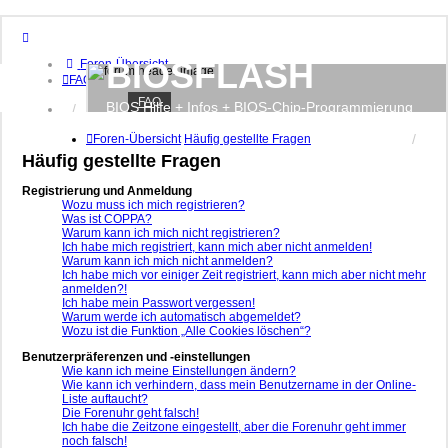
BIOSFLASH
Foren-Übersicht
FAQ
FAQ
BIOS Hilfe + Infos + BIOS-Chip-Programmierung
Anmelden
Registrieren
Foren-Übersicht
Häufig gestellte Fragen
Häufig gestellte Fragen
Registrierung und Anmeldung
Wozu muss ich mich registrieren?
Was ist COPPA?
Warum kann ich mich nicht registrieren?
Ich habe mich registriert, kann mich aber nicht anmelden!
Warum kann ich mich nicht anmelden?
Ich habe mich vor einiger Zeit registriert, kann mich aber nicht mehr
anmelden?!
Ich habe mein Passwort vergessen!
Warum werde ich automatisch abgemeldet?
Wozu ist die Funktion „Alle Cookies löschen“?
Benutzerpräferenzen und -einstellungen
Wie kann ich meine Einstellungen ändern?
Wie kann ich verhindern, dass mein Benutzername in der Online-
Liste auftaucht?
Die Forenuhr geht falsch!
Ich habe die Zeitzone eingestellt, aber die Forenuhr geht immer
noch falsch!