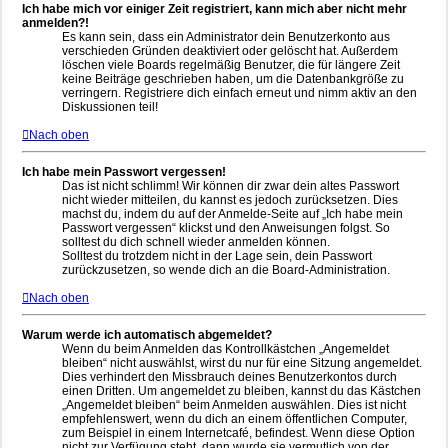
Ich habe mich vor einiger Zeit registriert, kann mich aber nicht mehr
anmelden?!
Es kann sein, dass ein Administrator dein Benutzerkonto aus
verschieden Gründen deaktiviert oder gelöscht hat. Außerdem
löschen viele Boards regelmäßig Benutzer, die für längere Zeit
keine Beiträge geschrieben haben, um die Datenbankgröße zu
verringern. Registriere dich einfach erneut und nimm aktiv an den
Diskussionen teil!
Nach oben
Ich habe mein Passwort vergessen!
Das ist nicht schlimm! Wir können dir zwar dein altes Passwort
nicht wieder mitteilen, du kannst es jedoch zurücksetzen. Dies
machst du, indem du auf der Anmelde-Seite auf „Ich habe mein
Passwort vergessen“ klickst und den Anweisungen folgst. So
solltest du dich schnell wieder anmelden können.
Solltest du trotzdem nicht in der Lage sein, dein Passwort
zurückzusetzen, so wende dich an die Board-Administration.
Nach oben
Warum werde ich automatisch abgemeldet?
Wenn du beim Anmelden das Kontrollkästchen „Angemeldet
bleiben“ nicht auswählst, wirst du nur für eine Sitzung angemeldet.
Dies verhindert den Missbrauch deines Benutzerkontos durch
einen Dritten. Um angemeldet zu bleiben, kannst du das Kästchen
„Angemeldet bleiben“ beim Anmelden auswählen. Dies ist nicht
empfehlenswert, wenn du dich an einem öffentlichen Computer,
zum Beispiel in einem Internetcafé, befindest. Wenn diese Option
nicht zur Verfügung steht, dann wurde sie vermutlich von der