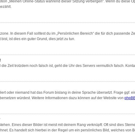
Option „Meinen Online-Status während dieser Sitzung verbergen“. Wenn du diese Op
ezählt.
zone. In diesem Fall solltest du im „Persönlichen Bereich“ die für dich passende Zei
st, ist dies ein guter Grund, dies jetzt zu tun.
!
nd die Zeit trotzdem noch falsch ist, geht die Uhr des Servers vermutlich falsch. Ko
liert oder niemand hat das Forum bislang in deine Sprache übersetzt. Frage ggf. ei
s übersetzen würdest. Weitere Informationen dazu können auf der Website von
phpBB
?
ehen. Eines dieser Bilder ist meist mit deinem Rang verknüpft: Oft sind dies Ster
hnet. Es handelt sich hierbei in der Regel um ein persönliches Bild, welches von Be