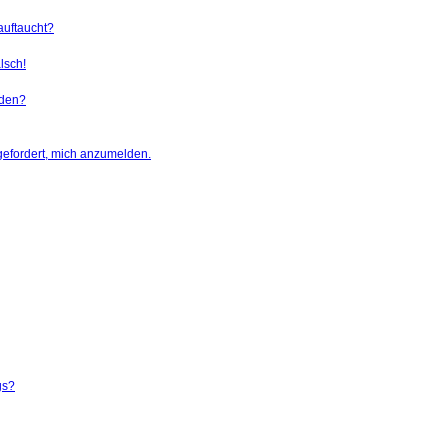
auftaucht?
lsch!
rden?
gefordert, mich anzumelden.
gs?