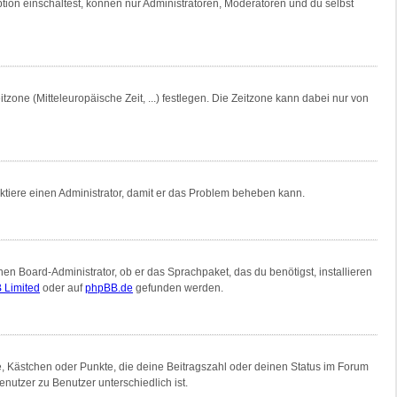
tion einschaltest, können nur Administratoren, Moderatoren und du selbst
tzone (Mitteleuropäische Zeit, ...) festlegen. Die Zeitzone kann dabei nur von
ntaktiere einen Administrator, damit er das Problem beheben kann.
nen Board-Administrator, ob er das Sprachpaket, das du benötigst, installieren
 Limited
oder auf
phpBB.de
gefunden werden.
ne, Kästchen oder Punkte, die deine Beitragszahl oder deinen Status im Forum
nutzer zu Benutzer unterschiedlich ist.