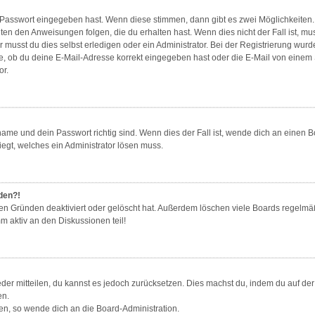
e Passwort eingegeben hast. Wenn diese stimmen, dann gibt es zwei Möglichkeite
gten den Anweisungen folgen, die du erhalten hast. Wenn dies nicht der Fall ist, mu
musst du dies selbst erledigen oder ein Administrator. Bei der Registrierung wurde d
e, ob du deine E-Mail-Adresse korrekt eingegeben hast oder die E-Mail von einem Sp
or.
ame und dein Passwort richtig sind. Wenn dies der Fall ist, wende dich an einen B
iegt, welches ein Administrator lösen muss.
lden?!
en Gründen deaktiviert oder gelöscht hat. Außerdem löschen viele Boards regelmäß
m aktiv an den Diskussionen teil!
ieder mitteilen, du kannst es jedoch zurücksetzen. Dies machst du, indem du auf d
en.
zen, so wende dich an die Board-Administration.