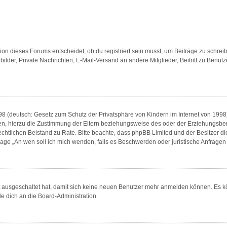
n dieses Forums entscheidet, ob du registriert sein musst, um Beiträge zu schreiben. 
bilder, Private Nachrichten, E-Mail-Versand an andere Mitglieder, Beitritt zu Benu
8 (deutsch: Gesetz zum Schutz der Privatsphäre von Kindern im Internet von 1998) 
, hierzu die Zustimmung der Eltern beziehungsweise des oder der Erziehungsberech
en rechtlichen Beistand zu Rate. Bitte beachte, dass phpBB Limited und der Besitzer 
 Frage „An wen soll ich mich wenden, falls es Beschwerden oder juristische Anfrag
tt ausgeschaltet hat, damit sich keine neuen Benutzer mehr anmelden können. Es 
de dich an die Board-Administration.