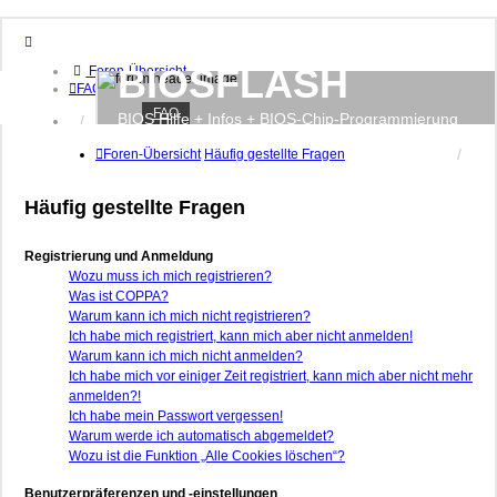
BIOSFLASH
Foren-Übersicht
FAQ
FAQ
BIOS Hilfe + Infos + BIOS-Chip-Programmierung
Anmelden
Registrieren
Foren-Übersicht
Häufig gestellte Fragen
Häufig gestellte Fragen
Registrierung und Anmeldung
Wozu muss ich mich registrieren?
Was ist COPPA?
Warum kann ich mich nicht registrieren?
Ich habe mich registriert, kann mich aber nicht anmelden!
Warum kann ich mich nicht anmelden?
Ich habe mich vor einiger Zeit registriert, kann mich aber nicht mehr
anmelden?!
Ich habe mein Passwort vergessen!
Warum werde ich automatisch abgemeldet?
Wozu ist die Funktion „Alle Cookies löschen“?
Benutzerpräferenzen und -einstellungen