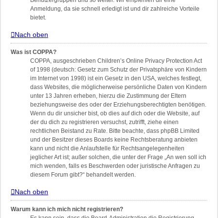
Benutzergruppen und so weiter. Wir empfehlen dir eine
Anmeldung, da sie schnell erledigt ist und dir zahlreiche Vorteile
bietet.
Nach oben
Was ist COPPA?
COPPA, ausgeschrieben Children’s Online Privacy Protection Act
of 1998 (deutsch: Gesetz zum Schutz der Privatsphäre von Kindern
im Internet von 1998) ist ein Gesetz in den USA, welches festlegt,
dass Websites, die möglicherweise persönliche Daten von Kindern
unter 13 Jahren erheben, hierzu die Zustimmung der Eltern
beziehungsweise des oder der Erziehungsberechtigten benötigen.
Wenn du dir unsicher bist, ob dies auf dich oder die Website, auf
der du dich zu registrieren versuchst, zutrifft, ziehe einen
rechtlichen Beistand zu Rate. Bitte beachte, dass phpBB Limited
und der Besitzer dieses Boards keine Rechtsberatung anbieten
kann und nicht die Anlaufstelle für Rechtsangelegenheiten
jeglicher Art ist; außer solchen, die unter der Frage „An wen soll ich
mich wenden, falls es Beschwerden oder juristische Anfragen zu
diesem Forum gibt?“ behandelt werden.
Nach oben
Warum kann ich mich nicht registrieren?