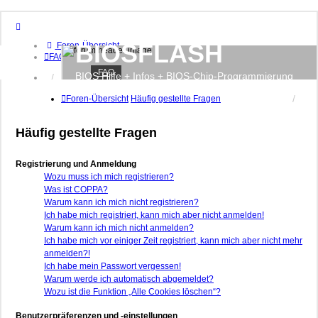
BIOSFLASH
Foren-Übersicht
FAQ
FAQ
BIOS Hilfe + Infos + BIOS-Chip-Programmierung
Anmelden
Registrieren
Foren-Übersicht
Häufig gestellte Fragen
Häufig gestellte Fragen
Registrierung und Anmeldung
Wozu muss ich mich registrieren?
Was ist COPPA?
Warum kann ich mich nicht registrieren?
Ich habe mich registriert, kann mich aber nicht anmelden!
Warum kann ich mich nicht anmelden?
Ich habe mich vor einiger Zeit registriert, kann mich aber nicht mehr
anmelden?!
Ich habe mein Passwort vergessen!
Warum werde ich automatisch abgemeldet?
Wozu ist die Funktion „Alle Cookies löschen“?
Benutzerpräferenzen und -einstellungen