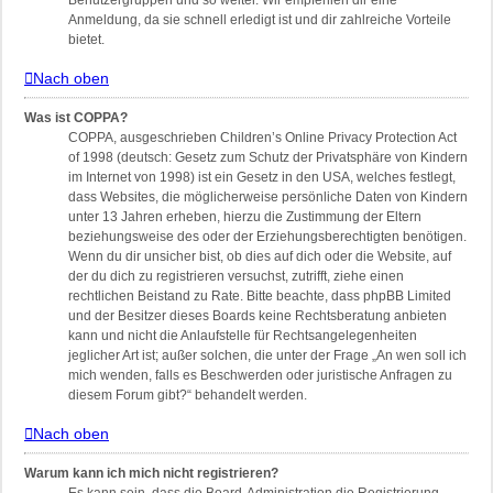
Benutzergruppen und so weiter. Wir empfehlen dir eine
Anmeldung, da sie schnell erledigt ist und dir zahlreiche Vorteile
bietet.
Nach oben
Was ist COPPA?
COPPA, ausgeschrieben Children’s Online Privacy Protection Act
of 1998 (deutsch: Gesetz zum Schutz der Privatsphäre von Kindern
im Internet von 1998) ist ein Gesetz in den USA, welches festlegt,
dass Websites, die möglicherweise persönliche Daten von Kindern
unter 13 Jahren erheben, hierzu die Zustimmung der Eltern
beziehungsweise des oder der Erziehungsberechtigten benötigen.
Wenn du dir unsicher bist, ob dies auf dich oder die Website, auf
der du dich zu registrieren versuchst, zutrifft, ziehe einen
rechtlichen Beistand zu Rate. Bitte beachte, dass phpBB Limited
und der Besitzer dieses Boards keine Rechtsberatung anbieten
kann und nicht die Anlaufstelle für Rechtsangelegenheiten
jeglicher Art ist; außer solchen, die unter der Frage „An wen soll ich
mich wenden, falls es Beschwerden oder juristische Anfragen zu
diesem Forum gibt?“ behandelt werden.
Nach oben
Warum kann ich mich nicht registrieren?