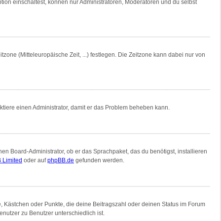
tion einschaltest, können nur Administratoren, Moderatoren und du selbst
tzone (Mitteleuropäische Zeit, ...) festlegen. Die Zeitzone kann dabei nur von
ntaktiere einen Administrator, damit er das Problem beheben kann.
nen Board-Administrator, ob er das Sprachpaket, das du benötigst, installieren
 Limited
oder auf
phpBB.de
gefunden werden.
ne, Kästchen oder Punkte, die deine Beitragszahl oder deinen Status im Forum
nutzer zu Benutzer unterschiedlich ist.