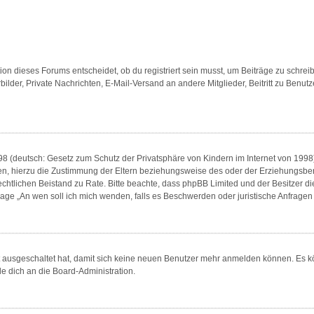
n dieses Forums entscheidet, ob du registriert sein musst, um Beiträge zu schreiben. 
bilder, Private Nachrichten, E-Mail-Versand an andere Mitglieder, Beitritt zu Benu
8 (deutsch: Gesetz zum Schutz der Privatsphäre von Kindern im Internet von 1998) 
, hierzu die Zustimmung der Eltern beziehungsweise des oder der Erziehungsberech
en rechtlichen Beistand zu Rate. Bitte beachte, dass phpBB Limited und der Besitzer 
 Frage „An wen soll ich mich wenden, falls es Beschwerden oder juristische Anfrag
tt ausgeschaltet hat, damit sich keine neuen Benutzer mehr anmelden können. Es 
de dich an die Board-Administration.