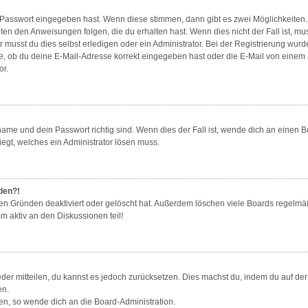
e Passwort eingegeben hast. Wenn diese stimmen, dann gibt es zwei Möglichkeite
gten den Anweisungen folgen, die du erhalten hast. Wenn dies nicht der Fall ist, mu
musst du dies selbst erledigen oder ein Administrator. Bei der Registrierung wurde d
e, ob du deine E-Mail-Adresse korrekt eingegeben hast oder die E-Mail von einem Sp
or.
ame und dein Passwort richtig sind. Wenn dies der Fall ist, wende dich an einen B
iegt, welches ein Administrator lösen muss.
lden?!
en Gründen deaktiviert oder gelöscht hat. Außerdem löschen viele Boards regelmäß
m aktiv an den Diskussionen teil!
ieder mitteilen, du kannst es jedoch zurücksetzen. Dies machst du, indem du auf d
en.
zen, so wende dich an die Board-Administration.