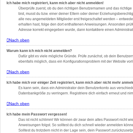
Ich habe mich registriert, kann mich aber nicht anmelden!
Überprüfe zuerst, ob du den richtigen Benutzernamen und das richtig
bist, musst du bzw. einer deiner Eltern oder deiner Erziehungsberechti
alle neu angemeldeten Mitglieder erst freigeschaltet werden – entweder 
erhalten hast, folge den dort enthaltenen Anweisungen. Ansonsten prüf
Adresse korrekt eingegeben wurde, dann kontaktiere einen Administrat
Nach oben
Warum kann ich mich nicht anmelden?
Dafür gibt es viele mögliche Gründe. Prüfe zunächst, ob dein Benutzern
ebenfalls möglich, dass ein Konfigurationsproblem mit der Website vorl
Nach oben
Ich habe mich vor einiger Zeit registriert, kann mich aber nicht mehr anme
Es kann sein, dass ein Administrator dein Benutzerkonto aus verschied
Datenbankgröße zu verringern. Registriere dich einfach erneut und nim
Nach oben
Ich habe mein Passwort vergessen!
Das ist nicht schlimm! Wir können dir zwar dein altes Passwort nicht w
Anweisungen folgst. So solltest du dich schnell wieder anmelden könn
Solltest du trotzdem nicht in der Lage sein, dein Passwort zurückzuset