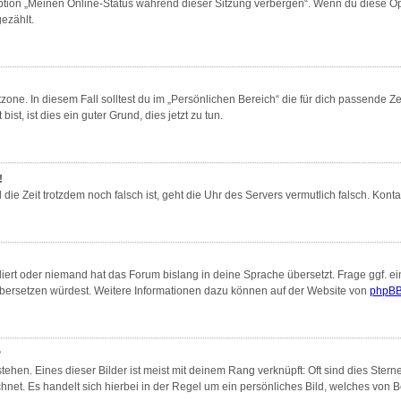
Option „Meinen Online-Status während dieser Sitzung verbergen“. Wenn du diese Op
ezählt.
zone. In diesem Fall solltest du im „Persönlichen Bereich“ die für dich passende Zei
st, ist dies ein guter Grund, dies jetzt zu tun.
!
nd die Zeit trotzdem noch falsch ist, geht die Uhr des Servers vermutlich falsch. Ko
liert oder niemand hat das Forum bislang in deine Sprache übersetzt. Frage ggf. ei
s übersetzen würdest. Weitere Informationen dazu können auf der Website von
phpBB
?
ehen. Eines dieser Bilder ist meist mit deinem Rang verknüpft: Oft sind dies Ster
hnet. Es handelt sich hierbei in der Regel um ein persönliches Bild, welches von Be