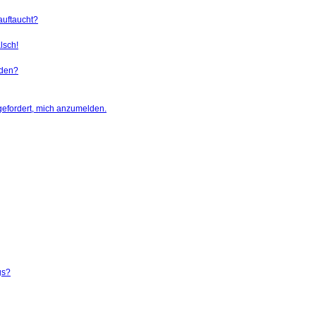
auftaucht?
lsch!
rden?
gefordert, mich anzumelden.
gs?