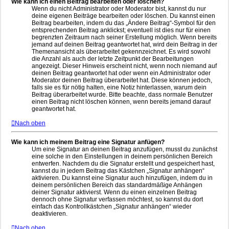
Wie kann ich einen Beitrag bearbeiten oder löschen?
Wenn du nicht Administrator oder Moderator bist, kannst du nur
deine eigenen Beiträge bearbeiten oder löschen. Du kannst einen
Beitrag bearbeiten, indem du das „Ändere Beitrag“-Symbol für den
entsprechenden Beitrag anklickst; eventuell ist dies nur für einen
begrenzten Zeitraum nach seiner Erstellung möglich. Wenn bereits
jemand auf deinen Beitrag geantwortet hat, wird dein Beitrag in der
Themenansicht als überarbeitet gekennzeichnet. Es wird sowohl
die Anzahl als auch der letzte Zeitpunkt der Bearbeitungen
angezeigt. Dieser Hinweis erscheint nicht, wenn noch niemand auf
deinen Beitrag geantwortet hat oder wenn ein Administrator oder
Moderator deinen Beitrag überarbeitet hat. Diese können jedoch,
falls sie es für nötig halten, eine Notiz hinterlassen, warum dein
Beitrag überarbeitet wurde. Bitte beachte, dass normale Benutzer
einen Beitrag nicht löschen können, wenn bereits jemand darauf
geantwortet hat.
Nach oben
Wie kann ich meinem Beitrag eine Signatur anfügen?
Um eine Signatur an deinen Beitrag anzufügen, musst du zunächst
eine solche in den Einstellungen in deinem persönlichen Bereich
entwerfen. Nachdem du die Signatur erstellt und gespeichert hast,
kannst du in jedem Beitrag das Kästchen „Signatur anhängen“
aktivieren. Du kannst eine Signatur auch hinzufügen, indem du in
deinem persönlichen Bereich das standardmäßige Anhängen
deiner Signatur aktivierst. Wenn du einen einzelnen Beitrag
dennoch ohne Signatur verfassen möchtest, so kannst du dort
einfach das Kontrollkästchen „Signatur anhängen“ wieder
deaktivieren.
Nach oben