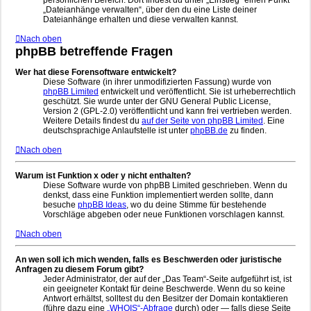
persönlichen Bereich. Dort findest du unter „Einstieg“ einen Punkt
„Dateianhänge verwalten“, über den du eine Liste deiner
Dateianhänge erhalten und diese verwalten kannst.
Nach oben
phpBB betreffende Fragen
Wer hat diese Forensoftware entwickelt?
Diese Software (in ihrer unmodifizierten Fassung) wurde von
phpBB Limited
entwickelt und veröffentlicht. Sie ist urheberrechtlich
geschützt. Sie wurde unter der GNU General Public License,
Version 2 (GPL-2.0) veröffentlicht und kann frei vertrieben werden.
Weitere Details findest du
auf der Seite von phpBB Limited
. Eine
deutschsprachige Anlaufstelle ist unter
phpBB.de
zu finden.
Nach oben
Warum ist Funktion x oder y nicht enthalten?
Diese Software wurde von phpBB Limited geschrieben. Wenn du
denkst, dass eine Funktion implementiert werden sollte, dann
besuche
phpBB Ideas
, wo du deine Stimme für bestehende
Vorschläge abgeben oder neue Funktionen vorschlagen kannst.
Nach oben
An wen soll ich mich wenden, falls es Beschwerden oder juristische
Anfragen zu diesem Forum gibt?
Jeder Administrator, der auf der „Das Team“-Seite aufgeführt ist, ist
ein geeigneter Kontakt für deine Beschwerde. Wenn du so keine
Antwort erhältst, solltest du den Besitzer der Domain kontaktieren
(führe dazu eine
„WHOIS“-Abfrage
durch) oder — falls diese Seite