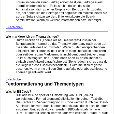
Forum, in dem du einen Beitrag erstellt hast, die Beiträge zuerst
geprüft werden müssen. Es ist auch möglich, dass die
Administration dich zu einer Gruppe von Benutzern hinzugefügt
hat, bei denen sie die Beiträge erst begutachten möchte, bevor sie
auf der Seite sichtbar werden. Bitte kontaktiere die Board-
Administration, wenn du weitere Informationen dazu benötigst.
Nach oben
Wie markiere ich ein Thema als neu?
Durch Klicken des „Thema als neu markieren“-Links in der
Beitragsansicht kannst du das Thema wieder ganz nach oben auf
die erste Seite des Forums holen. Wenn du den entsprechenden
Link nicht siehst, dann ist die Funktion möglicherweise deaktiviert
oder seit der letzten Markierung ist nicht genügend Zeit vergangen.
Es ist auch möglich, das Thema nach oben zu holen, indem du
einfach eine Antwort darauf schreibst. Stelle jedoch sicher, dass du
die Regeln dieses Boards beachtest! Es wird meist nicht gerne
gesehen, wenn ohne triftigen Grund auf alte oder abgeschlossene
Themen geantwortet wird.
Nach oben
Textformatierung und Thementypen
Was ist BBCode?
BBCode ist eine spezielle Umsetzung von HTML, die dir
weitreichende Formatierungsmöglichkeiten für deinen Text gibt.
Die Rechte zur Verwendung von BBCode werden durch die Board-
Administration vergeben, können jedoch auch durch dich für jeden
einzelnen Beitrag deaktiviert werden. BBCode ist ähnlich wie
HTML aufgebaut, jedoch werden Tags von eckigen („[“ und „]“) statt