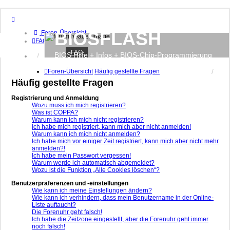
BIOSFLASH
Foren-Übersicht
FAQ
FAQ
BIOS Hilfe + Infos + BIOS-Chip-Programmierung
Anmelden
Registrieren
Foren-Übersicht
Häufig gestellte Fragen
Häufig gestellte Fragen
Registrierung und Anmeldung
Wozu muss ich mich registrieren?
Was ist COPPA?
Warum kann ich mich nicht registrieren?
Ich habe mich registriert, kann mich aber nicht anmelden!
Warum kann ich mich nicht anmelden?
Ich habe mich vor einiger Zeit registriert, kann mich aber nicht mehr
anmelden?!
Ich habe mein Passwort vergessen!
Warum werde ich automatisch abgemeldet?
Wozu ist die Funktion „Alle Cookies löschen“?
Benutzerpräferenzen und -einstellungen
Wie kann ich meine Einstellungen ändern?
Wie kann ich verhindern, dass mein Benutzername in der Online-
Liste auftaucht?
Die Forenuhr geht falsch!
Ich habe die Zeitzone eingestellt, aber die Forenuhr geht immer
noch falsch!