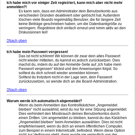
Ich habe mich vor einiger Zeit registriert, kann mich aber nicht mehr
anmelden?!
Es kann sein, dass ein Administrator dein Benutzerkonto aus
verschieden Gründen deaktiviert oder gelöscht hat. Außerdem
löschen viele Boards regelmäßig Benutzer, die für längere Zeit
keine Beiträge geschrieben haben, um die Datenbankgröße zu
verringern. Registriere dich einfach erneut und nimm aktiv an den
Diskussionen teil!
Nach oben
Ich habe mein Passwort vergessen!
Das ist nicht schlimm! Wir können dir zwar dein altes Passwort
nicht wieder mitteilen, du kannst es jedoch zurücksetzen. Dies
machst du, indem du auf der Anmelde-Seite auf „Ich habe mein
Passwort vergessen“ klickst und den Anweisungen folgst. So
solltest du dich schnell wieder anmelden können.
Solltest du trotzdem nicht in der Lage sein, dein Passwort
zurückzusetzen, so wende dich an die Board-Administration.
Nach oben
Warum werde ich automatisch abgemeldet?
Wenn du beim Anmelden das Kontrollkästchen „Angemeldet
bleiben“ nicht auswählst, wirst du nur für eine Sitzung angemeldet.
Dies verhindert den Missbrauch deines Benutzerkontos durch
einen Dritten. Um angemeldet zu bleiben, kannst du das Kästchen
„Angemeldet bleiben“ beim Anmelden auswählen. Dies ist nicht
empfehlenswert, wenn du dich an einem öffentlichen Computer,
zum Beispiel in einem Internetcafé, befindest. Wenn diese Option
nicht zur Verfügung steht, dann wurde sie vermutlich von der