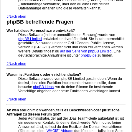
persönlichen Bereich. Dort findest du unter „Einstieg“ einen Punkt
„Dateianhänge verwalten“, über den du eine Liste deiner
Dateianhänge erhalten und diese verwalten kannst.
Nach oben
phpBB betreffende Fragen
Wer hat diese Forensoftware entwickelt?
Diese Software (in ihrer unmodifizierten Fassung) wurde von
phpBB Limited
entwickelt und veröffentlicht. Sie ist urheberrechtlich
geschützt. Sie wurde unter der GNU General Public License,
Version 2 (GPL-2.0) veröffentlicht und kann frei vertrieben werden.
Weitere Details findest du
auf der Seite von phpBB Limited
. Eine
deutschsprachige Anlaufstelle ist unter
phpBB.de
zu finden.
Nach oben
Warum ist Funktion x oder y nicht enthalten?
Diese Software wurde von phpBB Limited geschrieben. Wenn du
denkst, dass eine Funktion implementiert werden sollte, dann
besuche
phpBB Ideas
, wo du deine Stimme für bestehende
Vorschläge abgeben oder neue Funktionen vorschlagen kannst.
Nach oben
An wen soll ich mich wenden, falls es Beschwerden oder juristische
Anfragen zu diesem Forum gibt?
Jeder Administrator, der auf der „Das Team“-Seite aufgeführt ist, ist
ein geeigneter Kontakt für deine Beschwerde. Wenn du so keine
Antwort erhältst, solltest du den Besitzer der Domain kontaktieren
(führe dazu eine
„WHOIS“-Abfrage
durch) oder — falls diese Seite