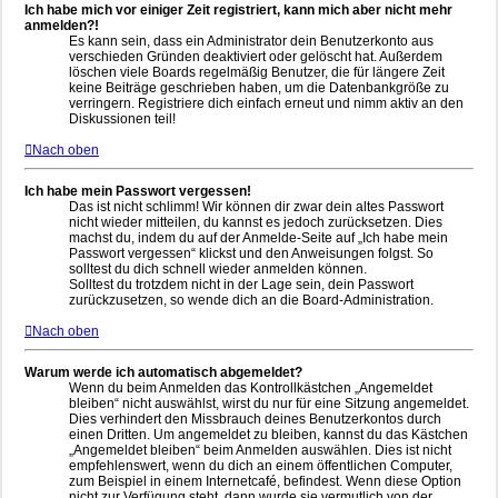
Ich habe mich vor einiger Zeit registriert, kann mich aber nicht mehr
anmelden?!
Es kann sein, dass ein Administrator dein Benutzerkonto aus
verschieden Gründen deaktiviert oder gelöscht hat. Außerdem
löschen viele Boards regelmäßig Benutzer, die für längere Zeit
keine Beiträge geschrieben haben, um die Datenbankgröße zu
verringern. Registriere dich einfach erneut und nimm aktiv an den
Diskussionen teil!
Nach oben
Ich habe mein Passwort vergessen!
Das ist nicht schlimm! Wir können dir zwar dein altes Passwort
nicht wieder mitteilen, du kannst es jedoch zurücksetzen. Dies
machst du, indem du auf der Anmelde-Seite auf „Ich habe mein
Passwort vergessen“ klickst und den Anweisungen folgst. So
solltest du dich schnell wieder anmelden können.
Solltest du trotzdem nicht in der Lage sein, dein Passwort
zurückzusetzen, so wende dich an die Board-Administration.
Nach oben
Warum werde ich automatisch abgemeldet?
Wenn du beim Anmelden das Kontrollkästchen „Angemeldet
bleiben“ nicht auswählst, wirst du nur für eine Sitzung angemeldet.
Dies verhindert den Missbrauch deines Benutzerkontos durch
einen Dritten. Um angemeldet zu bleiben, kannst du das Kästchen
„Angemeldet bleiben“ beim Anmelden auswählen. Dies ist nicht
empfehlenswert, wenn du dich an einem öffentlichen Computer,
zum Beispiel in einem Internetcafé, befindest. Wenn diese Option
nicht zur Verfügung steht, dann wurde sie vermutlich von der