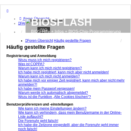
BIOSFLASH
Foren-Übersicht
FAQ
FAQ
BIOS Hilfe + Infos + BIOS-Chip-Programmierung
Anmelden
Registrieren
Foren-Übersicht
Häufig gestellte Fragen
Häufig gestellte Fragen
Registrierung und Anmeldung
Wozu muss ich mich registrieren?
Was ist COPPA?
Warum kann ich mich nicht registrieren?
Ich habe mich registriert, kann mich aber nicht anmelden!
Warum kann ich mich nicht anmelden?
Ich habe mich vor einiger Zeit registriert, kann mich aber nicht mehr
anmelden?!
Ich habe mein Passwort vergessen!
Warum werde ich automatisch abgemeldet?
Wozu ist die Funktion „Alle Cookies löschen“?
Benutzerpräferenzen und -einstellungen
Wie kann ich meine Einstellungen ändern?
Wie kann ich verhindern, dass mein Benutzername in der Online-
Liste auftaucht?
Die Forenuhr geht falsch!
Ich habe die Zeitzone eingestellt, aber die Forenuhr geht immer
noch falsch!