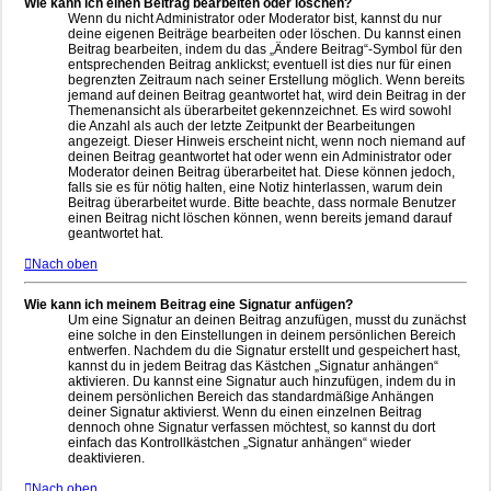
Wie kann ich einen Beitrag bearbeiten oder löschen?
Wenn du nicht Administrator oder Moderator bist, kannst du nur
deine eigenen Beiträge bearbeiten oder löschen. Du kannst einen
Beitrag bearbeiten, indem du das „Ändere Beitrag“-Symbol für den
entsprechenden Beitrag anklickst; eventuell ist dies nur für einen
begrenzten Zeitraum nach seiner Erstellung möglich. Wenn bereits
jemand auf deinen Beitrag geantwortet hat, wird dein Beitrag in der
Themenansicht als überarbeitet gekennzeichnet. Es wird sowohl
die Anzahl als auch der letzte Zeitpunkt der Bearbeitungen
angezeigt. Dieser Hinweis erscheint nicht, wenn noch niemand auf
deinen Beitrag geantwortet hat oder wenn ein Administrator oder
Moderator deinen Beitrag überarbeitet hat. Diese können jedoch,
falls sie es für nötig halten, eine Notiz hinterlassen, warum dein
Beitrag überarbeitet wurde. Bitte beachte, dass normale Benutzer
einen Beitrag nicht löschen können, wenn bereits jemand darauf
geantwortet hat.
Nach oben
Wie kann ich meinem Beitrag eine Signatur anfügen?
Um eine Signatur an deinen Beitrag anzufügen, musst du zunächst
eine solche in den Einstellungen in deinem persönlichen Bereich
entwerfen. Nachdem du die Signatur erstellt und gespeichert hast,
kannst du in jedem Beitrag das Kästchen „Signatur anhängen“
aktivieren. Du kannst eine Signatur auch hinzufügen, indem du in
deinem persönlichen Bereich das standardmäßige Anhängen
deiner Signatur aktivierst. Wenn du einen einzelnen Beitrag
dennoch ohne Signatur verfassen möchtest, so kannst du dort
einfach das Kontrollkästchen „Signatur anhängen“ wieder
deaktivieren.
Nach oben