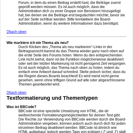
Forum, in dem du einen Beitrag erstellt hast, die Beiträge zuerst
geprüft werden müssen. Es ist auch möglich, dass die
Administration dich zu einer Gruppe von Benutzern hinzugefügt
hat, bei denen sie die Beiträge erst begutachten möchte, bevor sie
auf der Seite sichtbar werden. Bitte kontaktiere die Board-
Administration, wenn du weitere Informationen dazu benötigst.
Nach oben
Wie markiere ich ein Thema als neu?
Durch Klicken des „Thema als neu markieren“-Links in der
Beitragsansicht kannst du das Thema wieder ganz nach oben auf
die erste Seite des Forums holen. Wenn du den entsprechenden
Link nicht siehst, dann ist die Funktion möglicherweise deaktiviert
oder seit der letzten Markierung ist nicht genügend Zeit vergangen.
Es ist auch möglich, das Thema nach oben zu holen, indem du
einfach eine Antwort darauf schreibst. Stelle jedoch sicher, dass du
die Regeln dieses Boards beachtest! Es wird meist nicht gerne
gesehen, wenn ohne triftigen Grund auf alte oder abgeschlossene
Themen geantwortet wird.
Nach oben
Textformatierung und Thementypen
Was ist BBCode?
BBCode ist eine spezielle Umsetzung von HTML, die dir
weitreichende Formatierungsmöglichkeiten für deinen Text gibt.
Die Rechte zur Verwendung von BBCode werden durch die Board-
Administration vergeben, können jedoch auch durch dich für jeden
einzelnen Beitrag deaktiviert werden. BBCode ist ähnlich wie
HTML aufgebaut, jedoch werden Tags von eckigen („[“ und „]“) statt