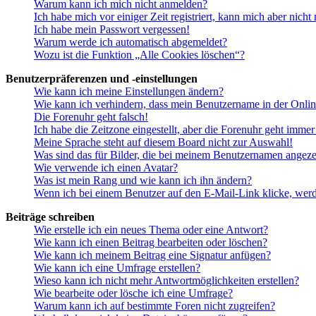
Warum kann ich mich nicht anmelden?
Ich habe mich vor einiger Zeit registriert, kann mich aber nich
Ich habe mein Passwort vergessen!
Warum werde ich automatisch abgemeldet?
Wozu ist die Funktion „Alle Cookies löschen“?
Benutzerpräferenzen und -einstellungen
Wie kann ich meine Einstellungen ändern?
Wie kann ich verhindern, dass mein Benutzername in der Onlin
Die Forenuhr geht falsch!
Ich habe die Zeitzone eingestellt, aber die Forenuhr geht immer
Meine Sprache steht auf diesem Board nicht zur Auswahl!
Was sind das für Bilder, die bei meinem Benutzernamen angez
Wie verwende ich einen Avatar?
Was ist mein Rang und wie kann ich ihn ändern?
Wenn ich bei einem Benutzer auf den E-Mail-Link klicke, werd
Beiträge schreiben
Wie erstelle ich ein neues Thema oder eine Antwort?
Wie kann ich einen Beitrag bearbeiten oder löschen?
Wie kann ich meinem Beitrag eine Signatur anfügen?
Wie kann ich eine Umfrage erstellen?
Wieso kann ich nicht mehr Antwortmöglichkeiten erstellen?
Wie bearbeite oder lösche ich eine Umfrage?
Warum kann ich auf bestimmte Foren nicht zugreifen?