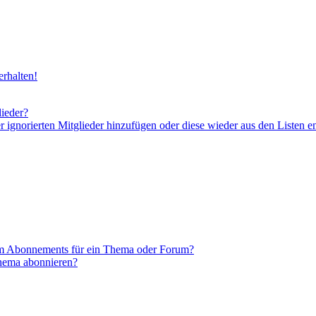
rhalten!
lieder?
er ignorierten Mitglieder hinzufügen oder diese wieder aus den Listen e
em Abonnements für ein Thema oder Forum?
Thema abonnieren?