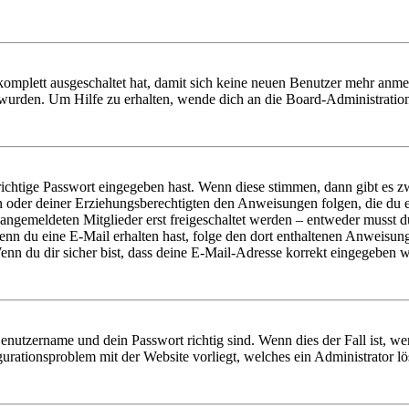
 komplett ausgeschaltet hat, damit sich keine neuen Benutzer mehr anm
 wurden. Um Hilfe zu erhalten, wende dich an die Board-Administratio
richtige Passwort eingegeben hast. Wenn diese stimmen, dann gibt es
ern oder deiner Erziehungsberechtigten den Anweisungen folgen, die du e
 angemeldeten Mitglieder erst freigeschaltet werden – entweder musst du
. Wenn du eine E-Mail erhalten hast, folge den dort enthaltenen Anweis
nn du dir sicher bist, dass deine E-Mail-Adresse korrekt eingegeben w
Benutzername und dein Passwort richtig sind. Wenn dies der Fall ist, w
igurationsproblem mit der Website vorliegt, welches ein Administrator l