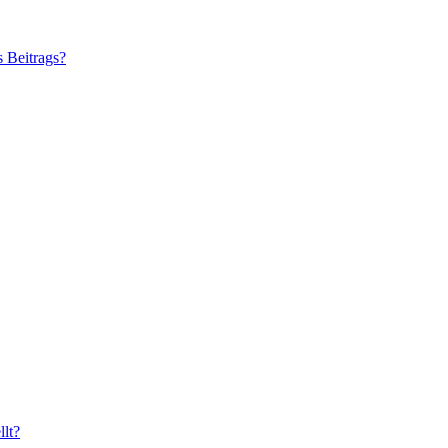
s Beitrags?
lt?