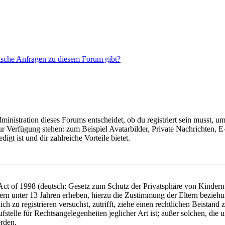
tische Anfragen zu diesem Forum gibt?
istration dieses Forums entscheidet, ob du registriert sein musst, um Be
zur Verfügung stehen: zum Beispiel Avatarbilder, Private Nachrichten, 
igt ist und dir zahlreiche Vorteile bietet.
t of 1998 (deutsch: Gesetz zum Schutz der Privatsphäre von Kindern i
ern unter 13 Jahren erheben, hierzu die Zustimmung der Eltern bezieh
dich zu registrieren versuchst, zutrifft, ziehe einen rechtlichen Beista
stelle für Rechtsangelegenheiten jeglicher Art ist; außer solchen, die
erden.