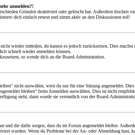
t mehr anmelden?!
rschieden Gründen deaktiviert oder gelöscht hat. Außerdem löschen vie
triere dich einfach erneut und nimm aktiv an den Diskussionen teil!
 nicht wieder mitteilen, du kannst es jedoch zurücksetzen. Dies machs
 dich schnell wieder anmelden können.
ückzusetzen, so wende dich an die Board-Administration.
en“ nicht auswählst, wirst du nur für eine Sitzung angemeldet. Dies
Angemeldet bleiben“ beim Anmelden auswählen. Dies ist nicht empfehle
Verfügung steht, dann wurde sie vermutlich von der Board-Administratio
 hat und die dafür sorgen, dass du im Forum angemeldet bleibst. Außer
tiviert wurden. Wenn du Probleme bei der An- oder Abmeldung hast, ka