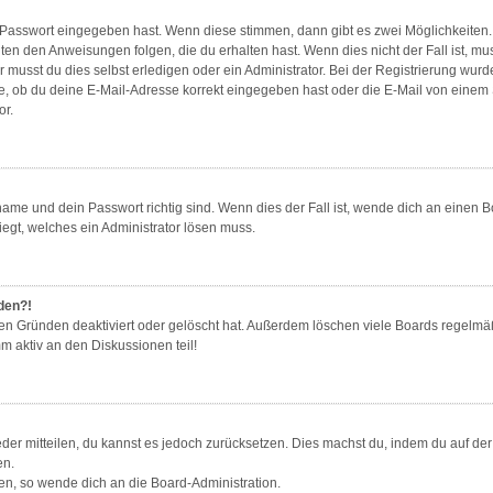
e Passwort eingegeben hast. Wenn diese stimmen, dann gibt es zwei Möglichkeite
gten den Anweisungen folgen, die du erhalten hast. Wenn dies nicht der Fall ist, mu
musst du dies selbst erledigen oder ein Administrator. Bei der Registrierung wurde d
e, ob du deine E-Mail-Adresse korrekt eingegeben hast oder die E-Mail von einem Sp
or.
ame und dein Passwort richtig sind. Wenn dies der Fall ist, wende dich an einen B
iegt, welches ein Administrator lösen muss.
lden?!
en Gründen deaktiviert oder gelöscht hat. Außerdem löschen viele Boards regelmäß
m aktiv an den Diskussionen teil!
ieder mitteilen, du kannst es jedoch zurücksetzen. Dies machst du, indem du auf d
en.
zen, so wende dich an die Board-Administration.