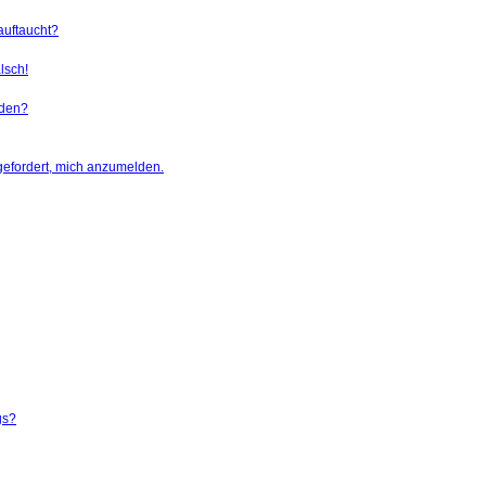
auftaucht?
lsch!
rden?
gefordert, mich anzumelden.
gs?