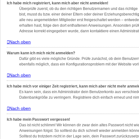
Ich habe mich registriert, kann mich aber nicht anmelden!
Überprüfe zuerst, ob du den richtigen Benutzernamen und das richtig
bist, musst du bzw. einer deiner Eltern oder deiner Erziehungsberechti
alle neu angemeldeten Mitglieder erst freigeschaltet werden – entweder 
erhalten hast, folge den dort enthaltenen Anweisungen. Ansonsten prüf
Adresse korrekt eingegeben wurde, dann kontaktiere einen Administrat
Nach oben
Warum kann ich mich nicht anmelden?
Dafür gibt es viele mögliche Gründe. Prüfe zunächst, ob dein Benutzern
ebenfalls möglich, dass ein Konfigurationsproblem mit der Website vorl
Nach oben
Ich habe mich vor einiger Zeit registriert, kann mich aber nicht mehr anme
Es kann sein, dass ein Administrator dein Benutzerkonto aus verschied
Datenbankgröße zu verringern. Registriere dich einfach erneut und nim
Nach oben
Ich habe mein Passwort vergessen!
Das ist nicht schlimm! Wir können dir zwar dein altes Passwort nicht w
Anweisungen folgst. So solltest du dich schnell wieder anmelden könn
Solltest du trotzdem nicht in der Lage sein, dein Passwort zurückzuset