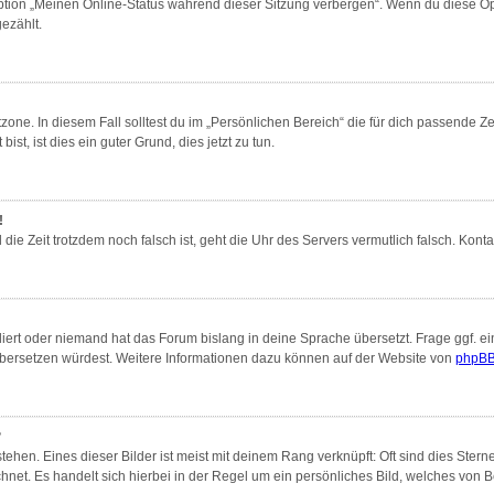
Option „Meinen Online-Status während dieser Sitzung verbergen“. Wenn du diese Op
ezählt.
zone. In diesem Fall solltest du im „Persönlichen Bereich“ die für dich passende Zei
st, ist dies ein guter Grund, dies jetzt zu tun.
!
nd die Zeit trotzdem noch falsch ist, geht die Uhr des Servers vermutlich falsch. Ko
liert oder niemand hat das Forum bislang in deine Sprache übersetzt. Frage ggf. ei
s übersetzen würdest. Weitere Informationen dazu können auf der Website von
phpBB
?
ehen. Eines dieser Bilder ist meist mit deinem Rang verknüpft: Oft sind dies Ster
hnet. Es handelt sich hierbei in der Regel um ein persönliches Bild, welches von Be