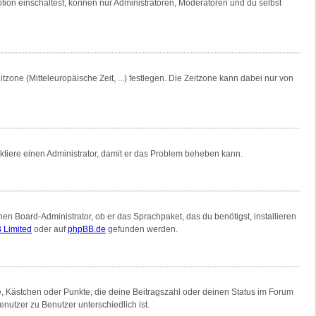
tion einschaltest, können nur Administratoren, Moderatoren und du selbst
tzone (Mitteleuropäische Zeit, ...) festlegen. Die Zeitzone kann dabei nur von
ntaktiere einen Administrator, damit er das Problem beheben kann.
nen Board-Administrator, ob er das Sprachpaket, das du benötigst, installieren
 Limited
oder auf
phpBB.de
gefunden werden.
ne, Kästchen oder Punkte, die deine Beitragszahl oder deinen Status im Forum
nutzer zu Benutzer unterschiedlich ist.