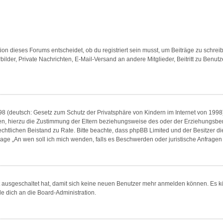
n dieses Forums entscheidet, ob du registriert sein musst, um Beiträge zu schreiben. 
bilder, Private Nachrichten, E-Mail-Versand an andere Mitglieder, Beitritt zu Benu
8 (deutsch: Gesetz zum Schutz der Privatsphäre von Kindern im Internet von 1998) 
, hierzu die Zustimmung der Eltern beziehungsweise des oder der Erziehungsberech
en rechtlichen Beistand zu Rate. Bitte beachte, dass phpBB Limited und der Besitzer 
 Frage „An wen soll ich mich wenden, falls es Beschwerden oder juristische Anfrag
tt ausgeschaltet hat, damit sich keine neuen Benutzer mehr anmelden können. Es 
de dich an die Board-Administration.