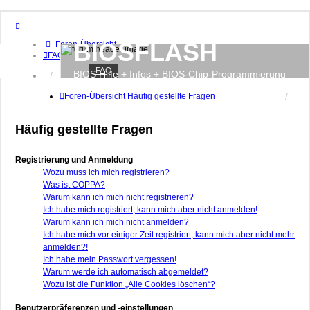
BIOSFLASH
Foren-Übersicht
FAQ
FAQ
BIOS Hilfe + Infos + BIOS-Chip-Programmierung
Anmelden
Registrieren
Foren-Übersicht
Häufig gestellte Fragen
Häufig gestellte Fragen
Registrierung und Anmeldung
Wozu muss ich mich registrieren?
Was ist COPPA?
Warum kann ich mich nicht registrieren?
Ich habe mich registriert, kann mich aber nicht anmelden!
Warum kann ich mich nicht anmelden?
Ich habe mich vor einiger Zeit registriert, kann mich aber nicht mehr
anmelden?!
Ich habe mein Passwort vergessen!
Warum werde ich automatisch abgemeldet?
Wozu ist die Funktion „Alle Cookies löschen“?
Benutzerpräferenzen und -einstellungen