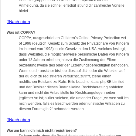
Benutzergruppen und so weiter. Wir empfehlen dir eine
Anmeldung, da sie schnell erledigt ist und dir zahlreiche Vorteile
bietet.
Nach oben
Was ist COPPA?
COPPA, ausgeschrieben Children’s Online Privacy Protection Act
of 1998 (deutsch: Gesetz zum Schutz der Privatsphäre von Kindern
im Internet von 1998) ist ein Gesetz in den USA, welches festlegt,
dass Websites, die möglicherweise persönliche Daten von Kindern
unter 13 Jahren erheben, hierzu die Zustimmung der Eltern
beziehungsweise des oder der Erziehungsberechtigten benötigen.
Wenn du dir unsicher bist, ob dies auf dich oder die Website, auf
der du dich zu registrieren versuchst, zutrifft, ziehe einen
rechtlichen Beistand zu Rate. Bitte beachte, dass phpBB Limited
und der Besitzer dieses Boards keine Rechtsberatung anbieten
kann und nicht die Anlaufstelle für Rechtsangelegenheiten
jeglicher Art ist; außer solchen, die unter der Frage „An wen soll ich
mich wenden, falls es Beschwerden oder juristische Anfragen zu
diesem Forum gibt?“ behandelt werden.
Nach oben
Warum kann ich mich nicht registrieren?