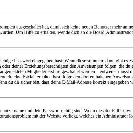
 komplett ausgeschaltet hat, damit sich keine neuen Benutzer mehr anm
 wurden. Um Hilfe zu erhalten, wende dich an die Board-Administratio
richtige Passwort eingegeben hast. Wenn diese stimmen, dann gibt es
ern oder deiner Erziehungsberechtigten den Anweisungen folgen, die du e
 angemeldeten Mitglieder erst freigeschaltet werden – entweder musst du
. Wenn du eine E-Mail erhalten hast, folge den dort enthaltenen Anweis
nn du dir sicher bist, dass deine E-Mail-Adresse korrekt eingegeben w
Benutzername und dein Passwort richtig sind. Wenn dies der Fall ist, w
igurationsproblem mit der Website vorliegt, welches ein Administrator l