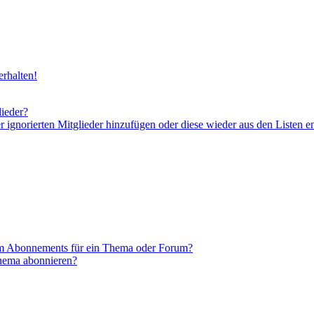
rhalten!
lieder?
er ignorierten Mitglieder hinzufügen oder diese wieder aus den Listen e
em Abonnements für ein Thema oder Forum?
Thema abonnieren?