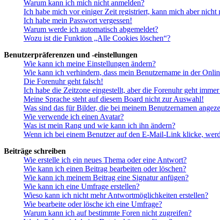
Warum kann ich mich nicht anmelden?
Ich habe mich vor einiger Zeit registriert, kann mich aber nich
Ich habe mein Passwort vergessen!
Warum werde ich automatisch abgemeldet?
Wozu ist die Funktion „Alle Cookies löschen“?
Benutzerpräferenzen und -einstellungen
Wie kann ich meine Einstellungen ändern?
Wie kann ich verhindern, dass mein Benutzername in der Onlin
Die Forenuhr geht falsch!
Ich habe die Zeitzone eingestellt, aber die Forenuhr geht immer
Meine Sprache steht auf diesem Board nicht zur Auswahl!
Was sind das für Bilder, die bei meinem Benutzernamen angez
Wie verwende ich einen Avatar?
Was ist mein Rang und wie kann ich ihn ändern?
Wenn ich bei einem Benutzer auf den E-Mail-Link klicke, werd
Beiträge schreiben
Wie erstelle ich ein neues Thema oder eine Antwort?
Wie kann ich einen Beitrag bearbeiten oder löschen?
Wie kann ich meinem Beitrag eine Signatur anfügen?
Wie kann ich eine Umfrage erstellen?
Wieso kann ich nicht mehr Antwortmöglichkeiten erstellen?
Wie bearbeite oder lösche ich eine Umfrage?
Warum kann ich auf bestimmte Foren nicht zugreifen?