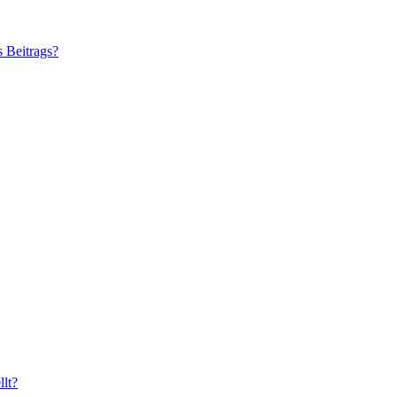
s Beitrags?
lt?