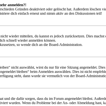
t mehr anmelden?!
rschieden Gründen deaktiviert oder gelöscht hat. Außerdem löschen vie
triere dich einfach erneut und nimm aktiv an den Diskussionen teil!
 nicht wieder mitteilen, du kannst es jedoch zurücksetzen. Dies machs
 dich schnell wieder anmelden können.
ückzusetzen, so wende dich an die Board-Administration.
en“ nicht auswählst, wirst du nur für eine Sitzung angemeldet. Dies
Angemeldet bleiben“ beim Anmelden auswählen. Dies ist nicht empfehle
Verfügung steht, dann wurde sie vermutlich von der Board-Administratio
 hat und die dafür sorgen, dass du im Forum angemeldet bleibst. Außer
tiviert wurden. Wenn du Probleme bei der An- oder Abmeldung hast, ka