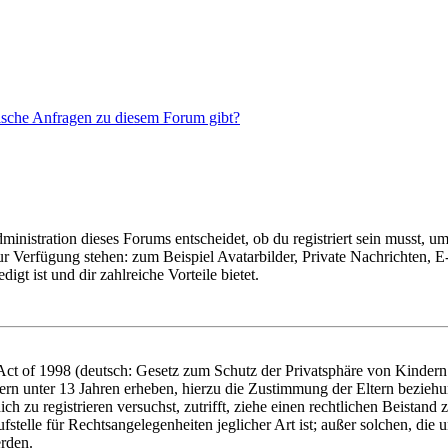
tische Anfragen zu diesem Forum gibt?
istration dieses Forums entscheidet, ob du registriert sein musst, um Be
zur Verfügung stehen: zum Beispiel Avatarbilder, Private Nachrichten, 
igt ist und dir zahlreiche Vorteile bietet.
t of 1998 (deutsch: Gesetz zum Schutz der Privatsphäre von Kindern i
ern unter 13 Jahren erheben, hierzu die Zustimmung der Eltern bezieh
dich zu registrieren versuchst, zutrifft, ziehe einen rechtlichen Beista
stelle für Rechtsangelegenheiten jeglicher Art ist; außer solchen, die
erden.