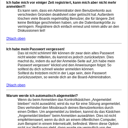
Ich habe mich vor einiger Zeit registriert, kann mich aber nicht mehr
anmelden?!
Es kann sein, dass ein Administrator dein Benutzerkonto aus
verschieden Gründen deaktiviert oder gelöscht hat. Außerdem
löschen viele Boards regelmäßig Benutzer, die für längere Zeit
keine Beiträge geschrieben haben, um die Datenbankgröße zu
verringern. Registriere dich einfach erneut und nimm aktiv an den
Diskussionen teil!
Nach oben
Ich habe mein Passwort vergessen!
Das ist nicht schlimm! Wir können dir zwar dein altes Passwort
nicht wieder mitteilen, du kannst es jedoch zurücksetzen. Dies
machst du, indem du auf der Anmelde-Seite auf „Ich habe mein
Passwort vergessen“ klickst und den Anweisungen folgst. So
solltest du dich schnell wieder anmelden können.
Solltest du trotzdem nicht in der Lage sein, dein Passwort
zurückzusetzen, so wende dich an die Board-Administration.
Nach oben
Warum werde ich automatisch abgemeldet?
Wenn du beim Anmelden das Kontrollkästchen „Angemeldet
bleiben“ nicht auswählst, wirst du nur für eine Sitzung angemeldet.
Dies verhindert den Missbrauch deines Benutzerkontos durch
einen Dritten. Um angemeldet zu bleiben, kannst du das Kästchen
„Angemeldet bleiben“ beim Anmelden auswählen. Dies ist nicht
empfehlenswert, wenn du dich an einem öffentlichen Computer,
zum Beispiel in einem Internetcafé, befindest. Wenn diese Option
nicht zur Verfügung steht, dann wurde sie vermutlich von der