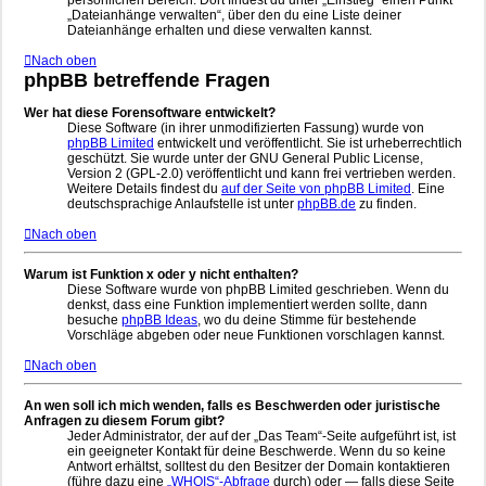
persönlichen Bereich. Dort findest du unter „Einstieg“ einen Punkt
„Dateianhänge verwalten“, über den du eine Liste deiner
Dateianhänge erhalten und diese verwalten kannst.
Nach oben
phpBB betreffende Fragen
Wer hat diese Forensoftware entwickelt?
Diese Software (in ihrer unmodifizierten Fassung) wurde von
phpBB Limited
entwickelt und veröffentlicht. Sie ist urheberrechtlich
geschützt. Sie wurde unter der GNU General Public License,
Version 2 (GPL-2.0) veröffentlicht und kann frei vertrieben werden.
Weitere Details findest du
auf der Seite von phpBB Limited
. Eine
deutschsprachige Anlaufstelle ist unter
phpBB.de
zu finden.
Nach oben
Warum ist Funktion x oder y nicht enthalten?
Diese Software wurde von phpBB Limited geschrieben. Wenn du
denkst, dass eine Funktion implementiert werden sollte, dann
besuche
phpBB Ideas
, wo du deine Stimme für bestehende
Vorschläge abgeben oder neue Funktionen vorschlagen kannst.
Nach oben
An wen soll ich mich wenden, falls es Beschwerden oder juristische
Anfragen zu diesem Forum gibt?
Jeder Administrator, der auf der „Das Team“-Seite aufgeführt ist, ist
ein geeigneter Kontakt für deine Beschwerde. Wenn du so keine
Antwort erhältst, solltest du den Besitzer der Domain kontaktieren
(führe dazu eine
„WHOIS“-Abfrage
durch) oder — falls diese Seite