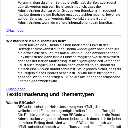
Forum, in dem du einen Beitrag erstellt hast, die Beiträge zuerst
geprüft werden müssen. Es ist auch möglich, dass die
Administration dich zu einer Gruppe von Benutzern hinzugefügt
hat, bei denen sie die Beiträge erst begutachten möchte, bevor sie
auf der Seite sichtbar werden. Bitte kontaktiere die Board-
Administration, wenn du weitere Informationen dazu benötigst.
Nach oben
Wie markiere ich ein Thema als neu?
Durch Klicken des „Thema als neu markieren“-Links in der
Beitragsansicht kannst du das Thema wieder ganz nach oben auf
die erste Seite des Forums holen. Wenn du den entsprechenden
Link nicht siehst, dann ist die Funktion möglicherweise deaktiviert
oder seit der letzten Markierung ist nicht genügend Zeit vergangen.
Es ist auch möglich, das Thema nach oben zu holen, indem du
einfach eine Antwort darauf schreibst. Stelle jedoch sicher, dass du
die Regeln dieses Boards beachtest! Es wird meist nicht gerne
gesehen, wenn ohne triftigen Grund auf alte oder abgeschlossene
Themen geantwortet wird.
Nach oben
Textformatierung und Thementypen
Was ist BBCode?
BBCode ist eine spezielle Umsetzung von HTML, die dir
weitreichende Formatierungsmöglichkeiten für deinen Text gibt.
Die Rechte zur Verwendung von BBCode werden durch die Board-
Administration vergeben, können jedoch auch durch dich für jeden
einzelnen Beitrag deaktiviert werden. BBCode ist ähnlich wie
HTML aufgebaut, jedoch werden Tags von eckigen („[“ und „]“) statt