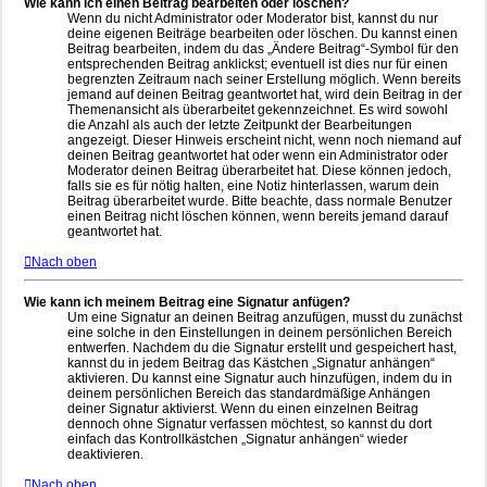
Wie kann ich einen Beitrag bearbeiten oder löschen?
Wenn du nicht Administrator oder Moderator bist, kannst du nur
deine eigenen Beiträge bearbeiten oder löschen. Du kannst einen
Beitrag bearbeiten, indem du das „Ändere Beitrag“-Symbol für den
entsprechenden Beitrag anklickst; eventuell ist dies nur für einen
begrenzten Zeitraum nach seiner Erstellung möglich. Wenn bereits
jemand auf deinen Beitrag geantwortet hat, wird dein Beitrag in der
Themenansicht als überarbeitet gekennzeichnet. Es wird sowohl
die Anzahl als auch der letzte Zeitpunkt der Bearbeitungen
angezeigt. Dieser Hinweis erscheint nicht, wenn noch niemand auf
deinen Beitrag geantwortet hat oder wenn ein Administrator oder
Moderator deinen Beitrag überarbeitet hat. Diese können jedoch,
falls sie es für nötig halten, eine Notiz hinterlassen, warum dein
Beitrag überarbeitet wurde. Bitte beachte, dass normale Benutzer
einen Beitrag nicht löschen können, wenn bereits jemand darauf
geantwortet hat.
Nach oben
Wie kann ich meinem Beitrag eine Signatur anfügen?
Um eine Signatur an deinen Beitrag anzufügen, musst du zunächst
eine solche in den Einstellungen in deinem persönlichen Bereich
entwerfen. Nachdem du die Signatur erstellt und gespeichert hast,
kannst du in jedem Beitrag das Kästchen „Signatur anhängen“
aktivieren. Du kannst eine Signatur auch hinzufügen, indem du in
deinem persönlichen Bereich das standardmäßige Anhängen
deiner Signatur aktivierst. Wenn du einen einzelnen Beitrag
dennoch ohne Signatur verfassen möchtest, so kannst du dort
einfach das Kontrollkästchen „Signatur anhängen“ wieder
deaktivieren.
Nach oben