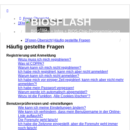
BIOSFLASH
Foren-Übersicht
FAQ
FAQ
BIOS Hilfe + Infos + BIOS-Chip-Programmierung
Anmelden
Registrieren
Foren-Übersicht
Häufig gestellte Fragen
Häufig gestellte Fragen
Registrierung und Anmeldung
Wozu muss ich mich registrieren?
Was ist COPPA?
Warum kann ich mich nicht registrieren?
Ich habe mich registriert, kann mich aber nicht anmelden!
Warum kann ich mich nicht anmelden?
Ich habe mich vor einiger Zeit registriert, kann mich aber nicht mehr
anmelden?!
Ich habe mein Passwort vergessen!
Warum werde ich automatisch abgemeldet?
Wozu ist die Funktion „Alle Cookies löschen“?
Benutzerpräferenzen und -einstellungen
Wie kann ich meine Einstellungen ändern?
Wie kann ich verhindern, dass mein Benutzername in der Online-
Liste auftaucht?
Die Forenuhr geht falsch!
Ich habe die Zeitzone eingestellt, aber die Forenuhr geht immer
noch falsch!