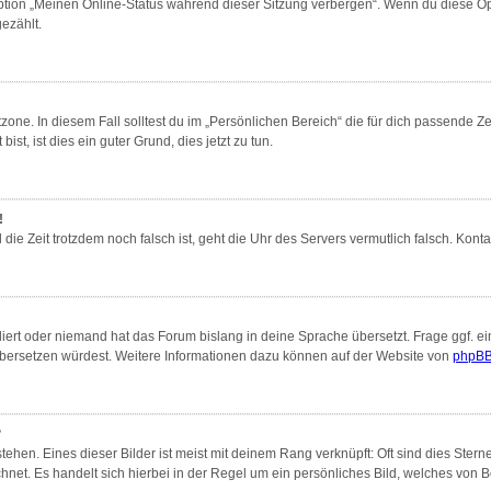
Option „Meinen Online-Status während dieser Sitzung verbergen“. Wenn du diese Op
ezählt.
zone. In diesem Fall solltest du im „Persönlichen Bereich“ die für dich passende Zei
st, ist dies ein guter Grund, dies jetzt zu tun.
!
nd die Zeit trotzdem noch falsch ist, geht die Uhr des Servers vermutlich falsch. Ko
liert oder niemand hat das Forum bislang in deine Sprache übersetzt. Frage ggf. ei
s übersetzen würdest. Weitere Informationen dazu können auf der Website von
phpBB
?
ehen. Eines dieser Bilder ist meist mit deinem Rang verknüpft: Oft sind dies Ster
hnet. Es handelt sich hierbei in der Regel um ein persönliches Bild, welches von Be