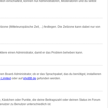
tion einschaltest, können nur Administratoren, Moderatoren und du selbst
tzone (Mitteleuropäische Zeit, ...) festlegen. Die Zeitzone kann dabei nur von
ntaktiere einen Administrator, damit er das Problem beheben kann.
nen Board-Administrator, ob er das Sprachpaket, das du benötigst, installieren
 Limited
oder auf
phpBB.de
gefunden werden.
ne, Kästchen oder Punkte, die deine Beitragszahl oder deinen Status im Forum
nutzer zu Benutzer unterschiedlich ist.