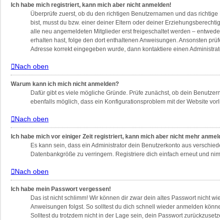
Ich habe mich registriert, kann mich aber nicht anmelden!
Überprüfe zuerst, ob du den richtigen Benutzernamen und das richtig
bist, musst du bzw. einer deiner Eltern oder deiner Erziehungsberechti
alle neu angemeldeten Mitglieder erst freigeschaltet werden – entweder 
erhalten hast, folge den dort enthaltenen Anweisungen. Ansonsten prüf
Adresse korrekt eingegeben wurde, dann kontaktiere einen Administrat
Nach oben
Warum kann ich mich nicht anmelden?
Dafür gibt es viele mögliche Gründe. Prüfe zunächst, ob dein Benutzern
ebenfalls möglich, dass ein Konfigurationsproblem mit der Website vorl
Nach oben
Ich habe mich vor einiger Zeit registriert, kann mich aber nicht mehr anme
Es kann sein, dass ein Administrator dein Benutzerkonto aus verschied
Datenbankgröße zu verringern. Registriere dich einfach erneut und nim
Nach oben
Ich habe mein Passwort vergessen!
Das ist nicht schlimm! Wir können dir zwar dein altes Passwort nicht w
Anweisungen folgst. So solltest du dich schnell wieder anmelden könn
Solltest du trotzdem nicht in der Lage sein, dein Passwort zurückzuset