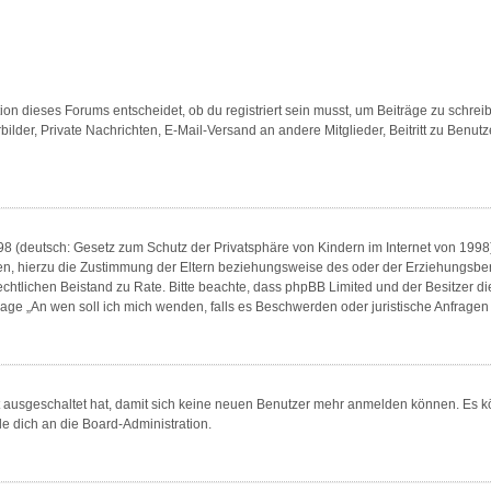
n dieses Forums entscheidet, ob du registriert sein musst, um Beiträge zu schreiben. 
bilder, Private Nachrichten, E-Mail-Versand an andere Mitglieder, Beitritt zu Benu
8 (deutsch: Gesetz zum Schutz der Privatsphäre von Kindern im Internet von 1998) 
, hierzu die Zustimmung der Eltern beziehungsweise des oder der Erziehungsberech
en rechtlichen Beistand zu Rate. Bitte beachte, dass phpBB Limited und der Besitzer 
 Frage „An wen soll ich mich wenden, falls es Beschwerden oder juristische Anfrag
tt ausgeschaltet hat, damit sich keine neuen Benutzer mehr anmelden können. Es 
de dich an die Board-Administration.