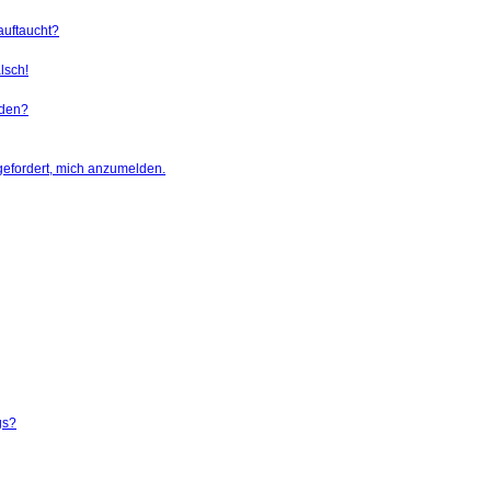
auftaucht?
lsch!
rden?
gefordert, mich anzumelden.
gs?