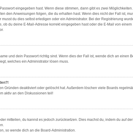
e Passwort eingegeben hast. Wenn diese stimmen, dann gibt es zwei Möglichkeite
gten den Anweisungen folgen, die du erhalten hast. Wenn dies nicht der Fall ist, mu
musst du dies selbst erledigen oder ein Administrator. Bei der Registrierung wurde d
e, ob du deine E-Mail-Adresse korrekt eingegeben hast oder die E-Mail von einem Sp
or.
ame und dein Passwort richtig sind. Wenn dies der Fall ist, wende dich an einen B
iegt, welches ein Administrator lösen muss.
lden?!
en Gründen deaktiviert oder gelöscht hat. Außerdem löschen viele Boards regelmäß
m aktiv an den Diskussionen teil!
ieder mitteilen, du kannst es jedoch zurücksetzen. Dies machst du, indem du auf d
en.
zen, so wende dich an die Board-Administration.