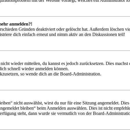
igurationsproblem mit der Website vorliegt, welches ein Administrator l
t mehr anmelden?!
rschieden Gründen deaktiviert oder gelöscht hat. Außerdem löschen vie
triere dich einfach erneut und nimm aktiv an den Diskussionen teil!
 nicht wieder mitteilen, du kannst es jedoch zurücksetzen. Dies machs
 dich schnell wieder anmelden können.
ückzusetzen, so wende dich an die Board-Administration.
en“ nicht auswählst, wirst du nur für eine Sitzung angemeldet. Dies
Angemeldet bleiben“ beim Anmelden auswählen. Dies ist nicht empfehle
Verfügung steht, dann wurde sie vermutlich von der Board-Administratio