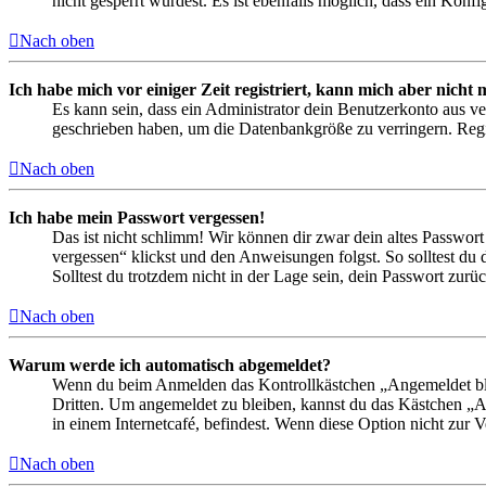
nicht gesperrt wurdest. Es ist ebenfalls möglich, dass ein Konf
Nach oben
Ich habe mich vor einiger Zeit registriert, kann mich aber nich
Es kann sein, dass ein Administrator dein Benutzerkonto aus ve
geschrieben haben, um die Datenbankgröße zu verringern. Regis
Nach oben
Ich habe mein Passwort vergessen!
Das ist nicht schlimm! Wir können dir zwar dein altes Passwort
vergessen“ klickst und den Anweisungen folgst. So solltest du
Solltest du trotzdem nicht in der Lage sein, dein Passwort zur
Nach oben
Warum werde ich automatisch abgemeldet?
Wenn du beim Anmelden das Kontrollkästchen „Angemeldet bleib
Dritten. Um angemeldet zu bleiben, kannst du das Kästchen „
in einem Internetcafé, befindest. Wenn diese Option nicht zur 
Nach oben