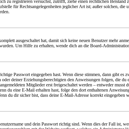
dich zu registrieren versuchst, zutrifft, ziehe einen rechtlichen Beista
stelle für Rechtsangelegenheiten jeglicher Art ist; außer solchen, die
erden.
 komplett ausgeschaltet hat, damit sich keine neuen Benutzer mehr anm
 wurden. Um Hilfe zu erhalten, wende dich an die Board-Administratio
richtige Passwort eingegeben hast. Wenn diese stimmen, dann gibt es
ern oder deiner Erziehungsberechtigten den Anweisungen folgen, die du e
 angemeldeten Mitglieder erst freigeschaltet werden – entweder musst du
. Wenn du eine E-Mail erhalten hast, folge den dort enthaltenen Anweis
nn du dir sicher bist, dass deine E-Mail-Adresse korrekt eingegeben w
Benutzername und dein Passwort richtig sind. Wenn dies der Fall ist, w