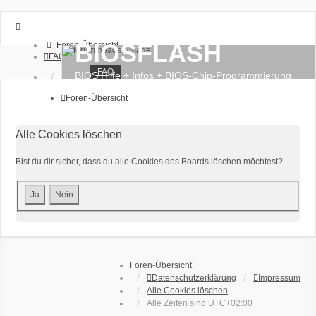
BIOSFLASH
Foren-Übersicht
FAQ
FAQ
BIOS Hilfe + Infos + BIOS-Chip-Programmierung
Anmelden
Registrieren
Foren-Übersicht
Alle Cookies löschen
Bist du dir sicher, dass du alle Cookies des Boards löschen möchtest?
Foren-Übersicht
Datenschutzerklärung
Impressum
Alle Cookies löschen
Alle Zeiten sind
UTC+02:00