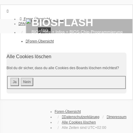
BIOSFLASH
Foren-Übersicht
FAQ
FAQ
BIOS Hilfe + Infos + BIOS-Chip-Programmierung
Anmelden
Registrieren
Foren-Übersicht
Alle Cookies löschen
Bist du dir sicher, dass du alle Cookies des Boards löschen möchtest?
Foren-Übersicht
Datenschutzerklärung
Impressum
Alle Cookies löschen
Alle Zeiten sind
UTC+02:00