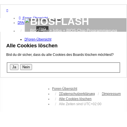
BIOSFLASH
Foren-Übersicht
FAQ
FAQ
BIOS Hilfe + Infos + BIOS-Chip-Programmierung
Anmelden
Registrieren
Foren-Übersicht
Alle Cookies löschen
Bist du dir sicher, dass du alle Cookies des Boards löschen möchtest?
Foren-Übersicht
Datenschutzerklärung
Impressum
Alle Cookies löschen
Alle Zeiten sind
UTC+02:00