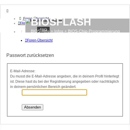
BIOSFLASH
Foren-Übersicht
FAQ
FAQ
BIOS Hilfe + Infos + BIOS-Chip-Programmierung
Anmelden
Registrieren
Foren-Übersicht
Passwort zurücksetzen
E-Mail-Adresse:
Du musst die E-Mail-Adresse angeben, die in deinem Profil hinterlegt
ist. Diese hast du bei der Registrierung angegeben oder nachträglich
in deinem persönlichen Bereich geändert.