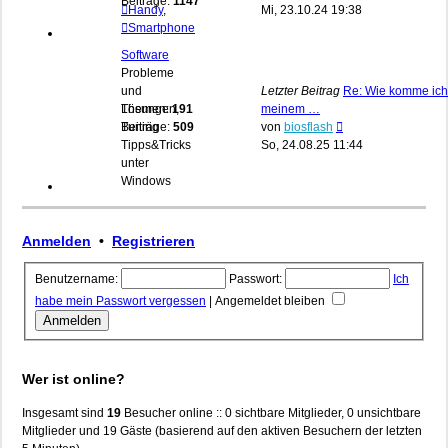
Beiträge:
1147
Beitrag
Handy
,
Mi, 23.10.24 19:38
Smartphone
Software
Probleme
und
Letzter Beitrag
Re: Wie komme ich
Lösungen,
Themen:
191
meinem …
Neuester
Tuning
Beiträge:
509
von
biosflash
Beitrag
Tipps&Tricks
So, 24.08.25 11:44
unter
Windows
Anmelden
•
Registrieren
Benutzername:
Passwort:
Ich
habe mein Passwort vergessen
|
Angemeldet bleiben
Wer ist online?
Insgesamt sind
19
Besucher online :: 0 sichtbare Mitglieder, 0 unsichtbare
Mitglieder und 19 Gäste (basierend auf den aktiven Besuchern der letzten