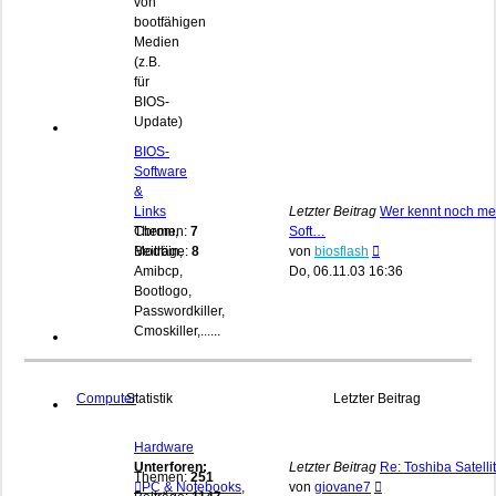
von
bootfähigen
Medien
(z.B.
für
BIOS-
Update)
BIOS-
Software
&
Links
Letzter Beitrag
Wer kennt noch me
Cbrom,
Themen:
7
Soft…
Neuester
Modbin,
Beiträge:
8
von
biosflash
Beitrag
Amibcp,
Do, 06.11.03 16:36
Bootlogo,
Passwordkiller,
Cmoskiller,......
Computer
Statistik
Letzter Beitrag
Hardware
Unterforen:
Letzter Beitrag
Re: Toshiba Satelli
Themen:
251
Neuester
PC & Notebooks
,
von
giovane7