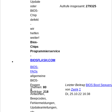
Update
oder
Aufrufe insgesamt:
279325
BIOS-
Chip
defekt
-
wir
helfen
weiter!
Bios-
Chips
Programmierservice
-
BIOSFLASH.COM
BIOS-
FAQs
allgemeine
BIOS-
Fragen
Letzter Beitrag
BIOS Boot Sequen
Themen:
80
Neuester
&
von
Zwirk
Beiträge:
218
Beitrag
Antworten,
Di, 25.10.22 16:38
Beepcodes,
Fehlermeldungen,
Updateanleitungen,