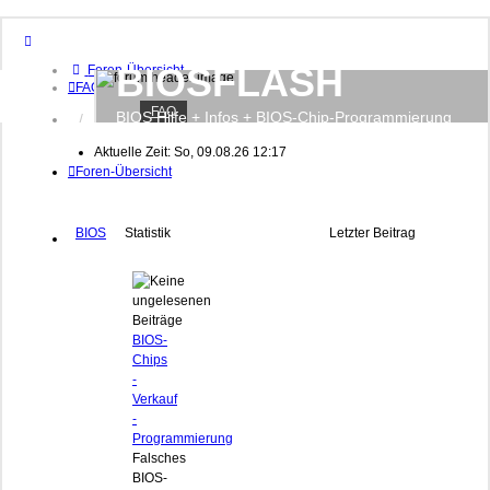
BIOSFLASH
Foren-Übersicht
FAQ
FAQ
BIOS Hilfe + Infos + BIOS-Chip-Programmierung
Anmelden
Registrieren
Aktuelle Zeit: So, 09.08.26 12:17
Foren-Übersicht
BIOS
Statistik
Letzter Beitrag
BIOS-
Chips
-
Verkauf
-
Programmierung
Falsches
BIOS-