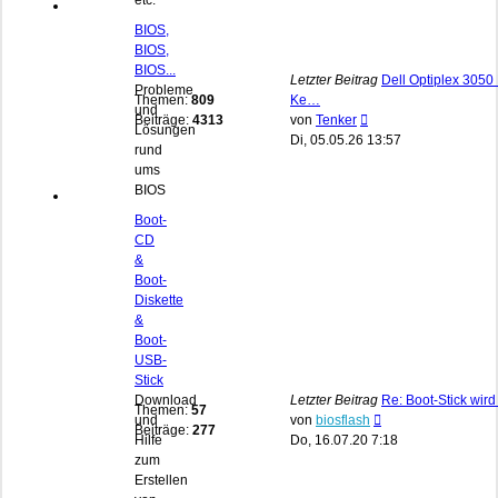
etc.
BIOS,
BIOS,
BIOS...
Letzter Beitrag
Dell Optiplex 3050 
Probleme
Themen:
809
Ke…
und
Neuester
Beiträge:
4313
von
Tenker
Lösungen
Beitrag
Di, 05.05.26 13:57
rund
ums
BIOS
Boot-
CD
&
Boot-
Diskette
&
Boot-
USB-
Stick
Download
Letzter Beitrag
Re: Boot-Stick wird
Themen:
57
Neuester
und
von
biosflash
Beiträge:
277
Beitrag
Hilfe
Do, 16.07.20 7:18
zum
Erstellen