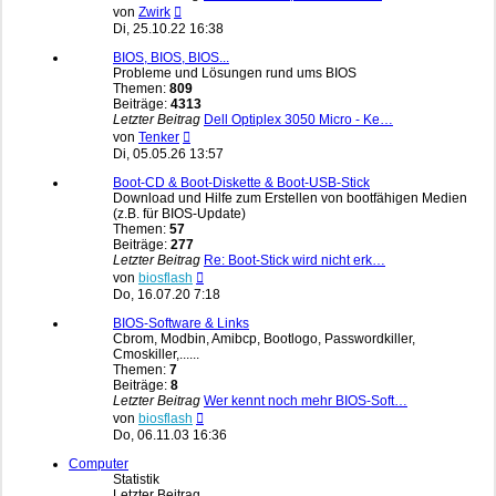
Neuester
von
Zwirk
Beitrag
Di, 25.10.22 16:38
BIOS, BIOS, BIOS...
Probleme und Lösungen rund ums BIOS
Themen:
809
Beiträge:
4313
Letzter Beitrag
Dell Optiplex 3050 Micro - Ke…
Neuester
von
Tenker
Beitrag
Di, 05.05.26 13:57
Boot-CD & Boot-Diskette & Boot-USB-Stick
Download und Hilfe zum Erstellen von bootfähigen Medien
(z.B. für BIOS-Update)
Themen:
57
Beiträge:
277
Letzter Beitrag
Re: Boot-Stick wird nicht erk…
Neuester
von
biosflash
Beitrag
Do, 16.07.20 7:18
BIOS-Software & Links
Cbrom, Modbin, Amibcp, Bootlogo, Passwordkiller,
Cmoskiller,......
Themen:
7
Beiträge:
8
Letzter Beitrag
Wer kennt noch mehr BIOS-Soft…
Neuester
von
biosflash
Beitrag
Do, 06.11.03 16:36
Computer
Statistik
Letzter Beitrag