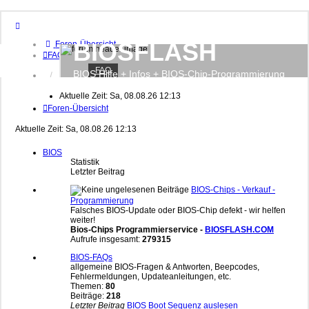
BIOSFLASH
Foren-Übersicht
FAQ
FAQ
BIOS Hilfe + Infos + BIOS-Chip-Programmierung
Anmelden
Registrieren
Aktuelle Zeit: Sa, 08.08.26 12:13
Foren-Übersicht
Aktuelle Zeit: Sa, 08.08.26 12:13
BIOS
Statistik
Letzter Beitrag
BIOS-Chips - Verkauf -
Programmierung
Falsches BIOS-Update oder BIOS-Chip defekt - wir helfen
weiter!
Bios-Chips Programmierservice -
BIOSFLASH.COM
Aufrufe insgesamt:
279315
BIOS-FAQs
allgemeine BIOS-Fragen & Antworten, Beepcodes,
Fehlermeldungen, Updateanleitungen, etc.
Themen:
80
Beiträge:
218
Letzter Beitrag
BIOS Boot Sequenz auslesen