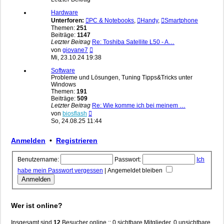
Hardware
Unterforen:
PC & Notebooks
,
Handy
,
Smartphone
Themen:
251
Beiträge:
1147
Letzter Beitrag
Re: Toshiba Satellite L50 - A…
Neuester
von
giovane7
Beitrag
Mi, 23.10.24 19:38
Software
Probleme und Lösungen, Tuning Tipps&Tricks unter
Windows
Themen:
191
Beiträge:
509
Letzter Beitrag
Re: Wie komme ich bei meinem …
Neuester
von
biosflash
Beitrag
So, 24.08.25 11:44
Anmelden
•
Registrieren
Benutzername:
Passwort:
Ich
habe mein Passwort vergessen
|
Angemeldet bleiben
Wer ist online?
Insgesamt sind
12
Besucher online :: 0 sichtbare Mitglieder, 0 unsichtbare