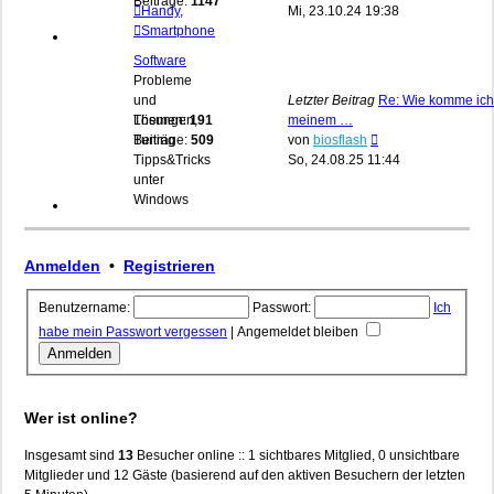
Beiträge:
1147
Beitrag
Handy
,
Mi, 23.10.24 19:38
Smartphone
Software
Probleme
und
Letzter Beitrag
Re: Wie komme ich
Lösungen,
Themen:
191
meinem …
Neuester
Tuning
Beiträge:
509
von
biosflash
Beitrag
Tipps&Tricks
So, 24.08.25 11:44
unter
Windows
Anmelden
•
Registrieren
Benutzername:
Passwort:
Ich
habe mein Passwort vergessen
|
Angemeldet bleiben
Wer ist online?
Insgesamt sind
13
Besucher online :: 1 sichtbares Mitglied, 0 unsichtbare
Mitglieder und 12 Gäste (basierend auf den aktiven Besuchern der letzten