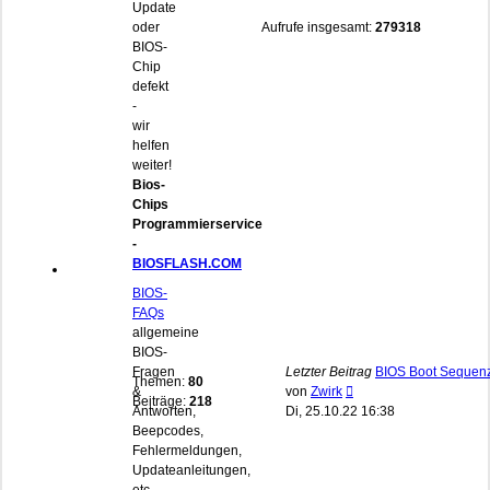
Update
oder
Aufrufe insgesamt:
279318
BIOS-
Chip
defekt
-
wir
helfen
weiter!
Bios-
Chips
Programmierservice
-
BIOSFLASH.COM
BIOS-
FAQs
allgemeine
BIOS-
Fragen
Letzter Beitrag
BIOS Boot Sequen
Themen:
80
Neuester
&
von
Zwirk
Beiträge:
218
Beitrag
Antworten,
Di, 25.10.22 16:38
Beepcodes,
Fehlermeldungen,
Updateanleitungen,