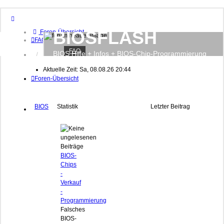
BIOSFLASH
Foren-Übersicht
FAQ
FAQ
BIOS Hilfe + Infos + BIOS-Chip-Programmierung
Anmelden
Registrieren
Aktuelle Zeit: Sa, 08.08.26 20:44
Foren-Übersicht
BIOS
Statistik
Letzter Beitrag
BIOS-
Chips
-
Verkauf
-
Programmierung
Falsches
BIOS-