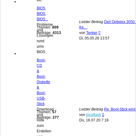
etc.
BIOS,
BIOS,
BIOS...
Letzter Beitrag
Dell Optiplex 3050 
Probleme
Themen:
809
Ke…
und
Neuester
Beiträge:
4313
von
Tenker
Lösungen
Beitrag
Di, 05.05.26 13:57
rund
ums
BIOS
Boot-
CD
&
Boot-
Diskette
&
Boot-
USB-
Stick
Download
Letzter Beitrag
Re: Boot-Stick wird
Themen:
57
Neuester
und
von
biosflash
Beiträge:
277
Beitrag
Hilfe
Do, 16.07.20 7:18
zum
Erstellen