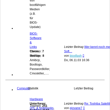
von
bootfähigen
Medien
(z.B.
für
BIOS-
Update)
BIOS-
Software
&
Links
Letzter Beitrag
Wer kennt noch me
Cbrom,
Themen:
7
Soft…
Neuester
Modbin,
Beiträge:
8
von
biosflash
Beitrag
Amibcp,
Do, 06.11.03 16:36
Bootlogo,
Passwordkiller,
Cmoskiller,......
Computer
Statistik
Letzter Beitrag
Hardware
Unterforen:
Letzter Beitrag
Re: Toshiba Satelli
Themen:
251
Neuester
PC & Notebooks
,
von
giovane7