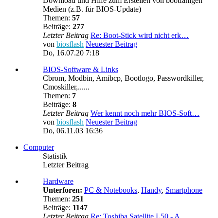
Download und Hilfe zum Erstellen von bootfähigen
Medien (z.B. für BIOS-Update)
Themen:
57
Beiträge:
277
Letzter Beitrag
Re: Boot-Stick wird nicht erk…
von
biosflash
Neuester Beitrag
Do, 16.07.20 7:18
BIOS-Software & Links
Cbrom, Modbin, Amibcp, Bootlogo, Passwordkiller,
Cmoskiller,......
Themen:
7
Beiträge:
8
Letzter Beitrag
Wer kennt noch mehr BIOS-Soft…
von
biosflash
Neuester Beitrag
Do, 06.11.03 16:36
Computer
Statistik
Letzter Beitrag
Hardware
Unterforen:
PC & Notebooks
,
Handy
,
Smartphone
Themen:
251
Beiträge:
1147
Letzter Beitrag
Re: Toshiba Satellite L50 - A…