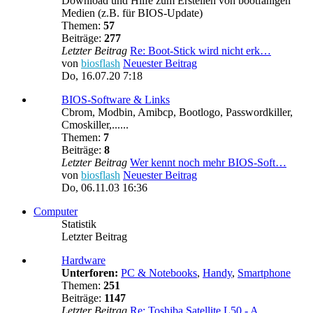
Download und Hilfe zum Erstellen von bootfähigen
Medien (z.B. für BIOS-Update)
Themen:
57
Beiträge:
277
Letzter Beitrag
Re: Boot-Stick wird nicht erk…
von
biosflash
Neuester Beitrag
Do, 16.07.20 7:18
BIOS-Software & Links
Cbrom, Modbin, Amibcp, Bootlogo, Passwordkiller,
Cmoskiller,......
Themen:
7
Beiträge:
8
Letzter Beitrag
Wer kennt noch mehr BIOS-Soft…
von
biosflash
Neuester Beitrag
Do, 06.11.03 16:36
Computer
Statistik
Letzter Beitrag
Hardware
Unterforen:
PC & Notebooks
,
Handy
,
Smartphone
Themen:
251
Beiträge:
1147
Letzter Beitrag
Re: Toshiba Satellite L50 - A…