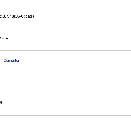
z.B. für BIOS-Update)
......
Computer
ws