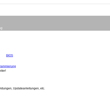
ng
BIOS
ogrammierung
iter!
ldungen, Updateanleitungen, etc.