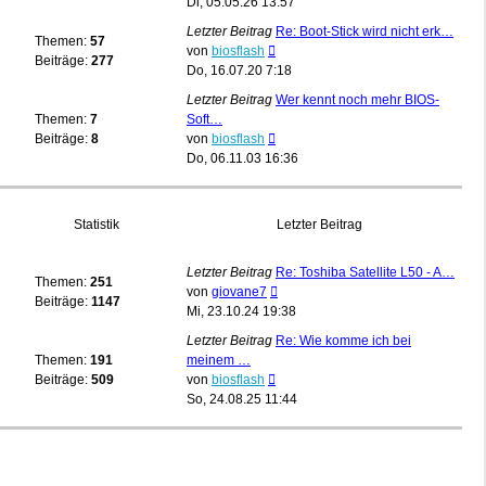
Beitrag
Di, 05.05.26 13:57
Letzter Beitrag
Re: Boot-Stick wird nicht erk…
Themen:
57
Neuester
von
biosflash
Beiträge:
277
Beitrag
Do, 16.07.20 7:18
Letzter Beitrag
Wer kennt noch mehr BIOS-
Themen:
7
Soft…
Neuester
Beiträge:
8
von
biosflash
Beitrag
Do, 06.11.03 16:36
Statistik
Letzter Beitrag
Letzter Beitrag
Re: Toshiba Satellite L50 - A…
Themen:
251
Neuester
von
giovane7
Beiträge:
1147
Beitrag
Mi, 23.10.24 19:38
Letzter Beitrag
Re: Wie komme ich bei
Themen:
191
meinem …
Neuester
Beiträge:
509
von
biosflash
Beitrag
So, 24.08.25 11:44