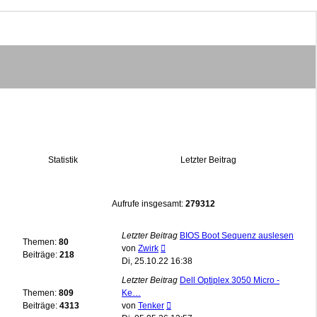
Statistik
Letzter Beitrag
Aufrufe insgesamt:
279312
Letzter Beitrag
BIOS Boot Sequenz auslesen
Themen:
80
Neuester
von
Zwirk
Beiträge:
218
Beitrag
Di, 25.10.22 16:38
Letzter Beitrag
Dell Optiplex 3050 Micro -
Themen:
809
Ke…
Neuester
Beiträge:
4313
von
Tenker