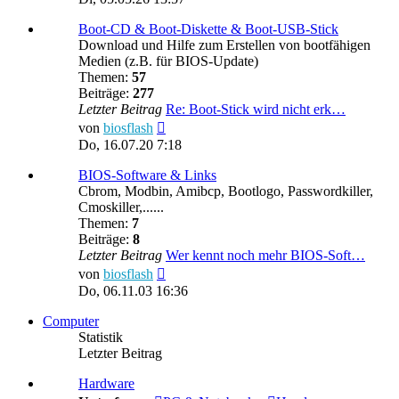
Boot-CD & Boot-Diskette & Boot-USB-Stick
Download und Hilfe zum Erstellen von bootfähigen
Medien (z.B. für BIOS-Update)
Themen:
57
Beiträge:
277
Letzter Beitrag
Re: Boot-Stick wird nicht erk…
Neuester
von
biosflash
Beitrag
Do, 16.07.20 7:18
BIOS-Software & Links
Cbrom, Modbin, Amibcp, Bootlogo, Passwordkiller,
Cmoskiller,......
Themen:
7
Beiträge:
8
Letzter Beitrag
Wer kennt noch mehr BIOS-Soft…
Neuester
von
biosflash
Beitrag
Do, 06.11.03 16:36
Computer
Statistik
Letzter Beitrag
Hardware