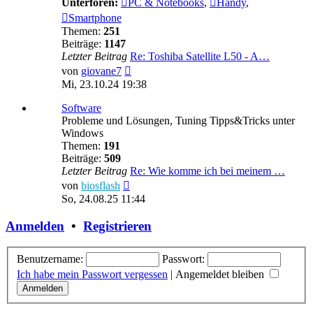
Unterforen:
PC & Notebooks
,
Handy
,
Smartphone
Themen:
251
Beiträge:
1147
Letzter Beitrag
Re: Toshiba Satellite L50 - A…
Neuester
von
giovane7
Beitrag
Mi, 23.10.24 19:38
Software
Probleme und Lösungen, Tuning Tipps&Tricks unter
Windows
Themen:
191
Beiträge:
509
Letzter Beitrag
Re: Wie komme ich bei meinem …
Neuester
von
biosflash
Beitrag
So, 24.08.25 11:44
Anmelden
•
Registrieren
Benutzername:
Passwort:
Ich habe mein Passwort vergessen
|
Angemeldet bleiben