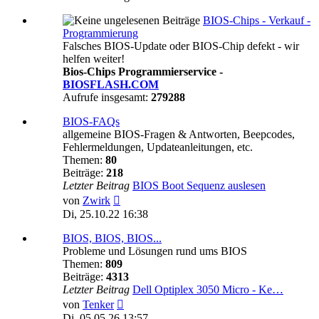
BIOS-Chips - Verkauf -
Programmierung
Falsches BIOS-Update oder BIOS-Chip defekt - wir
helfen weiter!
Bios-Chips Programmierservice -
BIOSFLASH.COM
Aufrufe insgesamt:
279288
BIOS-FAQs
allgemeine BIOS-Fragen & Antworten, Beepcodes,
Fehlermeldungen, Updateanleitungen, etc.
Themen:
80
Beiträge:
218
Letzter Beitrag
BIOS Boot Sequenz auslesen
Neuester
von
Zwirk
Beitrag
Di, 25.10.22 16:38
BIOS, BIOS, BIOS...
Probleme und Lösungen rund ums BIOS
Themen:
809
Beiträge:
4313
Letzter Beitrag
Dell Optiplex 3050 Micro - Ke…
Neuester
von
Tenker
Beitrag
Di, 05.05.26 13:57