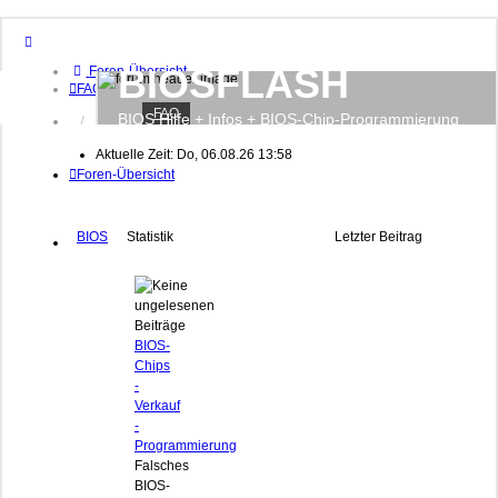
BIOSFLASH
Foren-Übersicht
FAQ
FAQ
BIOS Hilfe + Infos + BIOS-Chip-Programmierung
Anmelden
Registrieren
Aktuelle Zeit: Do, 06.08.26 13:58
Foren-Übersicht
BIOS
Statistik
Letzter Beitrag
BIOS-
Chips
-
Verkauf
-
Programmierung
Falsches
BIOS-