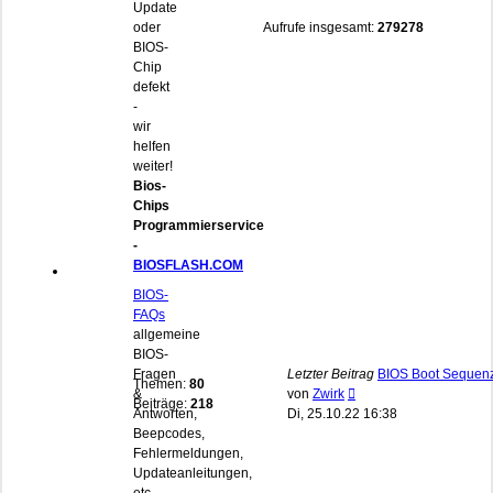
Update
oder
Aufrufe insgesamt:
279278
BIOS-
Chip
defekt
-
wir
helfen
weiter!
Bios-
Chips
Programmierservice
-
BIOSFLASH.COM
BIOS-
FAQs
allgemeine
BIOS-
Fragen
Letzter Beitrag
BIOS Boot Sequen
Themen:
80
Neuester
&
von
Zwirk
Beiträge:
218
Beitrag
Antworten,
Di, 25.10.22 16:38
Beepcodes,
Fehlermeldungen,
Updateanleitungen,