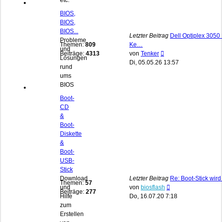
etc.
BIOS,
BIOS,
BIOS...
Letzter Beitrag
Dell Optiplex 3050 
Probleme
Themen:
809
Ke…
und
Neuester
Beiträge:
4313
von
Tenker
Lösungen
Beitrag
Di, 05.05.26 13:57
rund
ums
BIOS
Boot-
CD
&
Boot-
Diskette
&
Boot-
USB-
Stick
Download
Letzter Beitrag
Re: Boot-Stick wird
Themen:
57
Neuester
und
von
biosflash
Beiträge:
277
Beitrag
Hilfe
Do, 16.07.20 7:18
zum
Erstellen