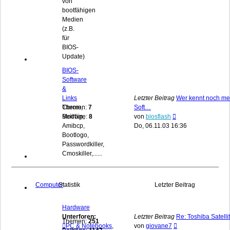
von
bootfähigen
Medien
(z.B.
für
BIOS-
Update)
BIOS-
Software
&
Links
Letzter Beitrag
Wer kennt noch me
Cbrom,
Themen:
7
Soft…
Neuester
Modbin,
Beiträge:
8
von
biosflash
Beitrag
Amibcp,
Do, 06.11.03 16:36
Bootlogo,
Passwordkiller,
Cmoskiller,......
Computer
Statistik
Letzter Beitrag
Hardware
Unterforen:
Letzter Beitrag
Re: Toshiba Satelli
Themen:
251
Neuester
PC & Notebooks
,
von
giovane7