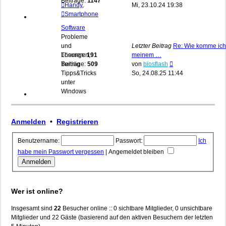
Beiträge:
1147
Beitrag
Handy
,
Mi, 23.10.24 19:38
Smartphone
Software
Probleme
und
Letzter Beitrag
Re: Wie komme ich
Lösungen,
Themen:
191
meinem …
Neuester
Tuning
Beiträge:
509
von
biosflash
Beitrag
Tipps&Tricks
So, 24.08.25 11:44
unter
Windows
Anmelden
•
Registrieren
Benutzername:
Passwort:
Ich
habe mein Passwort vergessen
|
Angemeldet bleiben
Wer ist online?
Insgesamt sind
22
Besucher online :: 0 sichtbare Mitglieder, 0 unsichtbare
Mitglieder und 22 Gäste (basierend auf den aktiven Besuchern der letzten