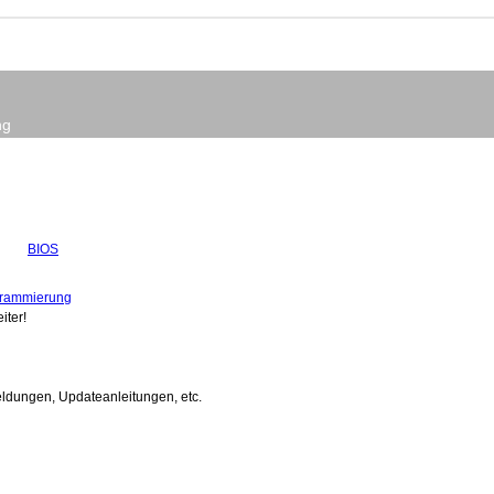
ng
BIOS
ogrammierung
iter!
ldungen, Updateanleitungen, etc.