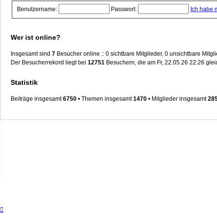
Benutzername:
Passwort:
Ich habe 
Wer ist online?
Insgesamt sind
7
Besucher online :: 0 sichtbare Mitglieder, 0 unsichtbare Mitg
Der Besucherrekord liegt bei
12751
Besuchern, die am Fr, 22.05.26 22:26 gleic
Statistik
Beiträge insgesamt
6750
• Themen insgesamt
1470
• Mitglieder insgesamt
28