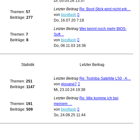
Beitrag
Di, 05.05.26 13:57
Letzter Beitrag
Re: Boot-Stick wird nicht erk…
Themen:
57
Neuester
von
biosflash
Beiträge:
277
Beitrag
Do, 16.07.20 7:18
Letzter Beitrag
Wer kennt noch mehr BIOS-
Themen:
7
Soft…
Neuester
Beiträge:
8
von
biosflash
Beitrag
Do, 06.11.03 16:36
Statistik
Letzter Beitrag
Letzter Beitrag
Re: Toshiba Satellite L50 - A…
Themen:
251
Neuester
von
giovane7
Beiträge:
1147
Beitrag
Mi, 23.10.24 19:38
Letzter Beitrag
Re: Wie komme ich bei
Themen:
191
meinem …
Neuester
Beiträge:
509
von
biosflash
Beitrag
So, 24.08.25 11:44