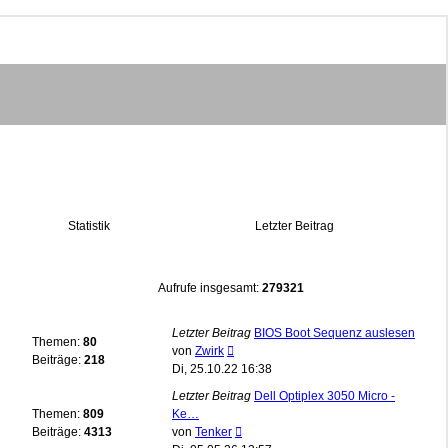
Statistik
Letzter Beitrag
Aufrufe insgesamt:
279321
Letzter Beitrag
BIOS Boot Sequenz auslesen
Themen:
80
Neuester
von
Zwirk
Beiträge:
218
Beitrag
Di, 25.10.22 16:38
Letzter Beitrag
Dell Optiplex 3050 Micro -
Themen:
809
Ke…
Neuester
Beiträge:
4313
von
Tenker