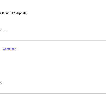
z.B. für BIOS-Update)
......
Computer
ws