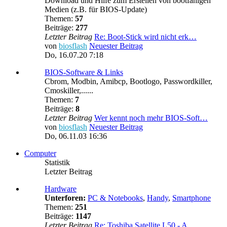
Download und Hilfe zum Erstellen von bootfähigen
Medien (z.B. für BIOS-Update)
Themen:
57
Beiträge:
277
Letzter Beitrag
Re: Boot-Stick wird nicht erk…
von
biosflash
Neuester Beitrag
Do, 16.07.20 7:18
BIOS-Software & Links
Cbrom, Modbin, Amibcp, Bootlogo, Passwordkiller,
Cmoskiller,......
Themen:
7
Beiträge:
8
Letzter Beitrag
Wer kennt noch mehr BIOS-Soft…
von
biosflash
Neuester Beitrag
Do, 06.11.03 16:36
Computer
Statistik
Letzter Beitrag
Hardware
Unterforen:
PC & Notebooks
,
Handy
,
Smartphone
Themen:
251
Beiträge:
1147
Letzter Beitrag
Re: Toshiba Satellite L50 - A…