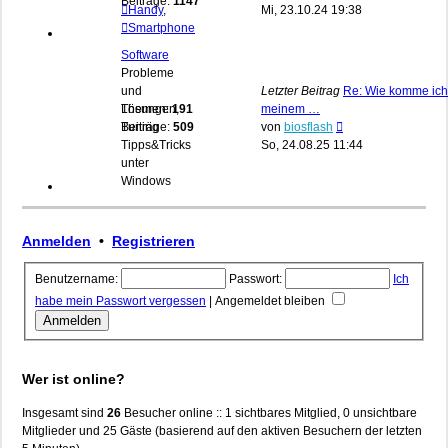
Beiträge:
1147
Beitrag
Handy
,
Mi, 23.10.24 19:38
Smartphone
Software
Probleme
und
Letzter Beitrag
Re: Wie komme ich
Lösungen,
Themen:
191
meinem …
Neuester
Tuning
Beiträge:
509
von
biosflash
Beitrag
Tipps&Tricks
So, 24.08.25 11:44
unter
Windows
Anmelden
•
Registrieren
Benutzername:
Passwort:
Ich
habe mein Passwort vergessen
|
Angemeldet bleiben
Wer ist online?
Insgesamt sind
26
Besucher online :: 1 sichtbares Mitglied, 0 unsichtbare
Mitglieder und 25 Gäste (basierend auf den aktiven Besuchern der letzten