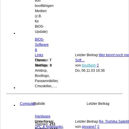
von
bootfähigen
Medien
(z.B.
für
BIOS-
Update)
BIOS-
Software
&
Links
Letzter Beitrag
Wer kennt noch me
Cbrom,
Themen:
7
Soft…
Neuester
Modbin,
Beiträge:
8
von
biosflash
Beitrag
Amibcp,
Do, 06.11.03 16:36
Bootlogo,
Passwordkiller,
Cmoskiller,......
Computer
Statistik
Letzter Beitrag
Hardware
Unterforen:
Letzter Beitrag
Re: Toshiba Satelli
Themen:
251
Neuester
PC & Notebooks
,
von
giovane7