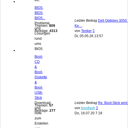
etc.
BIOS,
BIOS,
BIOS...
Letzter Beitrag
Dell Optiplex 3050 
Probleme
Themen:
809
Ke…
und
Neuester
Beiträge:
4313
von
Tenker
Lösungen
Beitrag
Di, 05.05.26 13:57
rund
ums
BIOS
Boot-
CD
&
Boot-
Diskette
&
Boot-
USB-
Stick
Download
Letzter Beitrag
Re: Boot-Stick wird
Themen:
57
Neuester
und
von
biosflash
Beiträge:
277
Beitrag
Hilfe
Do, 16.07.20 7:18
zum
Erstellen