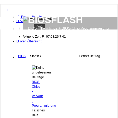
BIOSFLASH
Foren-Übersicht
FAQ
FAQ
BIOS Hilfe + Infos + BIOS-Chip-Programmierung
Anmelden
Registrieren
Aktuelle Zeit: Fr, 07.08.26 7:41
Foren-Übersicht
BIOS
Statistik
Letzter Beitrag
BIOS-
Chips
-
Verkauf
-
Programmierung
Falsches
BIOS-