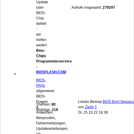
Update
oder
Aufrufe insgesamt:
279297
BIOS-
Chip
defekt
-
wir
helfen
weiter!
Bios-
Chips
Programmierservice
-
BIOSFLASH.COM
BIOS-
FAQs
allgemeine
BIOS-
Fragen
Letzter Beitrag
BIOS Boot Sequen
Themen:
80
Neuester
&
von
Zwirk
Beiträge:
218
Beitrag
Antworten,
Di, 25.10.22 16:38
Beepcodes,
Fehlermeldungen,
Updateanleitungen,