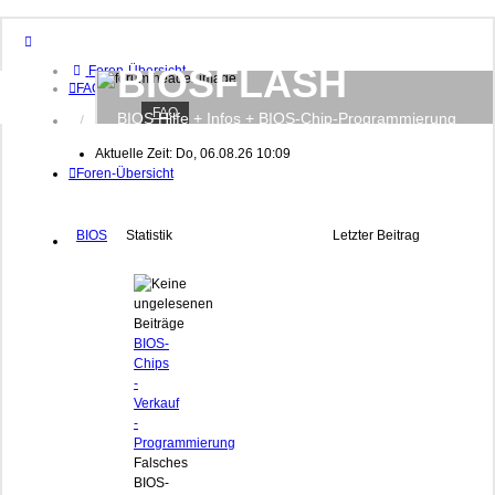
BIOSFLASH
Foren-Übersicht
FAQ
FAQ
BIOS Hilfe + Infos + BIOS-Chip-Programmierung
Anmelden
Registrieren
Aktuelle Zeit: Do, 06.08.26 10:09
Foren-Übersicht
BIOS
Statistik
Letzter Beitrag
BIOS-
Chips
-
Verkauf
-
Programmierung
Falsches
BIOS-