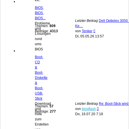
etc.
BIOS,
BIOS,
BIOS...
Letzter Beitrag
Dell Optiplex 3050 
Probleme
Themen:
809
Ke…
und
Neuester
Beiträge:
4313
von
Tenker
Lösungen
Beitrag
Di, 05.05.26 13:57
rund
ums
BIOS
Boot-
CD
&
Boot-
Diskette
&
Boot-
USB-
Stick
Download
Letzter Beitrag
Re: Boot-Stick wird
Themen:
57
Neuester
und
von
biosflash
Beiträge:
277
Beitrag
Hilfe
Do, 16.07.20 7:18
zum
Erstellen