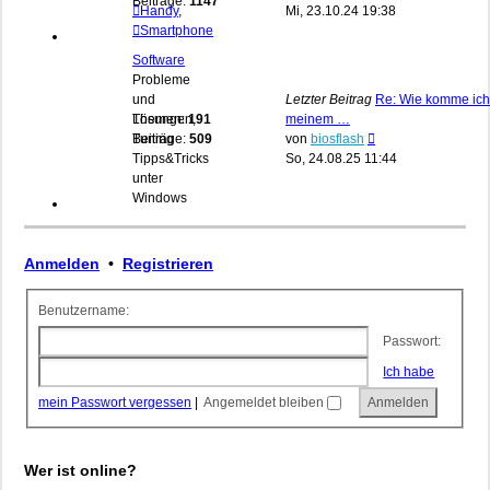
Beiträge:
1147
Beitrag
Handy
,
Mi, 23.10.24 19:38
Smartphone
Software
Probleme
und
Letzter Beitrag
Re: Wie komme ich
Lösungen,
Themen:
191
meinem …
Neuester
Tuning
Beiträge:
509
von
biosflash
Beitrag
Tipps&Tricks
So, 24.08.25 11:44
unter
Windows
Anmelden
•
Registrieren
Benutzername:
Passwort:
Ich habe
mein Passwort vergessen
|
Angemeldet bleiben
Wer ist online?