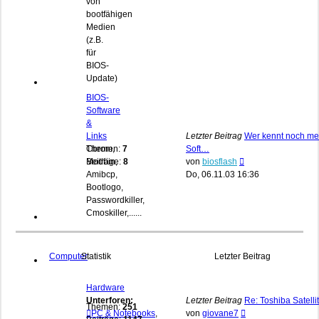
von
bootfähigen
Medien
(z.B.
für
BIOS-
Update)
BIOS-
Software
&
Links
Letzter Beitrag
Wer kennt noch me
Cbrom,
Themen:
7
Soft…
Neuester
Modbin,
Beiträge:
8
von
biosflash
Beitrag
Amibcp,
Do, 06.11.03 16:36
Bootlogo,
Passwordkiller,
Cmoskiller,......
Computer
Statistik
Letzter Beitrag
Hardware
Unterforen:
Letzter Beitrag
Re: Toshiba Satelli
Themen:
251
Neuester
PC & Notebooks
,
von
giovane7