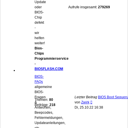
Update
oder
Aufrufe insgesamt:
279269
BIOS-
Chip
defekt
-
wir
helfen
weiter!
Bios-
Chips
Programmierservice
-
BIOSFLASH.COM
BIOS-
FAQs
allgemeine
BIOS-
Fragen
Letzter Beitrag
BIOS Boot Sequen
Themen:
80
Neuester
&
von
Zwirk
Beiträge:
218
Beitrag
Antworten,
Di, 25.10.22 16:38
Beepcodes,
Fehlermeldungen,
Updateanleitungen,