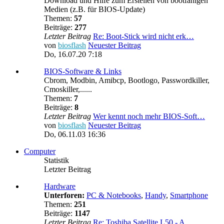
Download und Hilfe zum Erstellen von bootfähigen
Medien (z.B. für BIOS-Update)
Themen:
57
Beiträge:
277
Letzter Beitrag
Re: Boot-Stick wird nicht erk…
von
biosflash
Neuester Beitrag
Do, 16.07.20 7:18
BIOS-Software & Links
Cbrom, Modbin, Amibcp, Bootlogo, Passwordkiller,
Cmoskiller,......
Themen:
7
Beiträge:
8
Letzter Beitrag
Wer kennt noch mehr BIOS-Soft…
von
biosflash
Neuester Beitrag
Do, 06.11.03 16:36
Computer
Statistik
Letzter Beitrag
Hardware
Unterforen:
PC & Notebooks
,
Handy
,
Smartphone
Themen:
251
Beiträge:
1147
Letzter Beitrag
Re: Toshiba Satellite L50 - A…