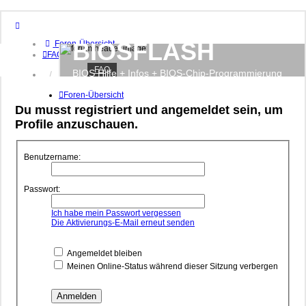
BIOSFLASH
Foren-Übersicht
FAQ
FAQ
BIOS Hilfe + Infos + BIOS-Chip-Programmierung
Anmelden
Registrieren
Foren-Übersicht
Du musst registriert und angemeldet sein, um
Profile anzuschauen.
Benutzername:
Passwort:
Ich habe mein Passwort vergessen
Die Aktivierungs-E-Mail erneut senden
Angemeldet bleiben
Meinen Online-Status während dieser Sitzung verbergen