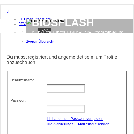
BIOSFLASH
Foren-Übersicht
FAQ
FAQ
BIOS Hilfe + Infos + BIOS-Chip-Programmierung
Anmelden
Registrieren
Foren-Übersicht
Du musst registriert und angemeldet sein, um Profile
anzuschauen.
Benutzername:
Passwort:
Ich habe mein Passwort vergessen
Die Aktivierungs-E-Mail erneut senden