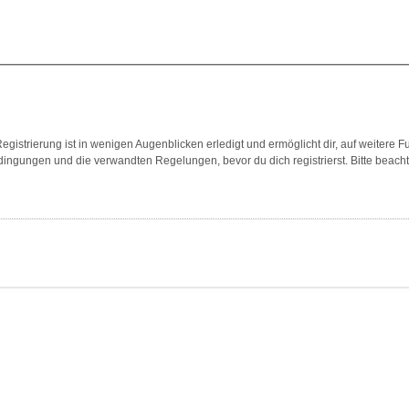
gistrierung ist in wenigen Augenblicken erledigt und ermöglicht dir, auf weitere F
ngungen und die verwandten Regelungen, bevor du dich registrierst. Bitte beach