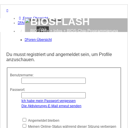
BIOSFLASH
Foren-Übersicht
FAQ
FAQ
BIOS Hilfe + Infos + BIOS-Chip-Programmierung
Anmelden
Registrieren
Foren-Übersicht
Du musst registriert und angemeldet sein, um Profile
anzuschauen.
Benutzername:
Passwort:
Ich habe mein Passwort vergessen
Die Aktivierungs-E-Mail erneut senden
Angemeldet bleiben
Meinen Online-Status während dieser Sitzung verbergen