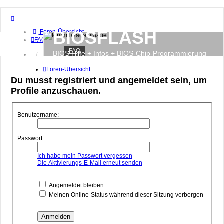
BIOSFLASH
Foren-Übersicht
FAQ
FAQ
BIOS Hilfe + Infos + BIOS-Chip-Programmierung
Anmelden
Registrieren
Foren-Übersicht
Du musst registriert und angemeldet sein, um
Profile anzuschauen.
Benutzername:
Passwort:
Ich habe mein Passwort vergessen
Die Aktivierungs-E-Mail erneut senden
Angemeldet bleiben
Meinen Online-Status während dieser Sitzung verbergen