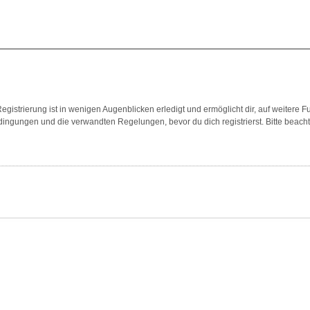
gistrierung ist in wenigen Augenblicken erledigt und ermöglicht dir, auf weitere F
ngungen und die verwandten Regelungen, bevor du dich registrierst. Bitte beach