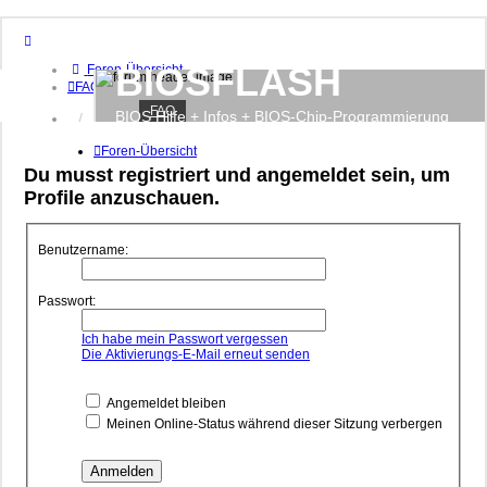
BIOSFLASH
Foren-Übersicht
FAQ
FAQ
BIOS Hilfe + Infos + BIOS-Chip-Programmierung
Anmelden
Registrieren
Foren-Übersicht
Du musst registriert und angemeldet sein, um
Profile anzuschauen.
Benutzername:
Passwort:
Ich habe mein Passwort vergessen
Die Aktivierungs-E-Mail erneut senden
Angemeldet bleiben
Meinen Online-Status während dieser Sitzung verbergen