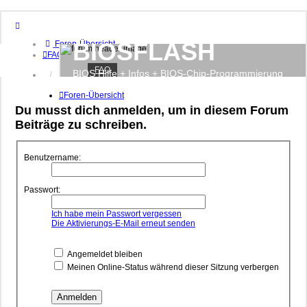
BIOSFLASH
Foren-Übersicht
FAQ
FAQ
BIOS Hilfe + Infos + BIOS-Chip-Programmierung
Anmelden
Registrieren
Foren-Übersicht
Du musst dich anmelden, um in diesem Forum
Beiträge zu schreiben.
Benutzername:
Passwort:
Ich habe mein Passwort vergessen
Die Aktivierungs-E-Mail erneut senden
Angemeldet bleiben
Meinen Online-Status während dieser Sitzung verbergen