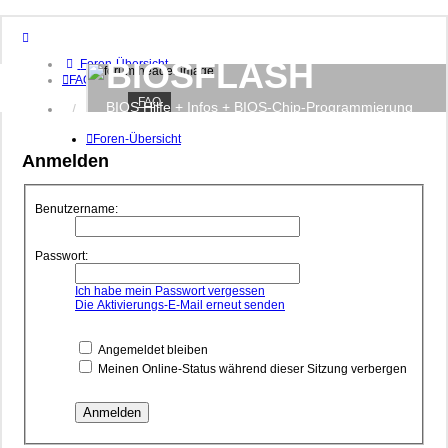
BIOSFLASH
Foren-Übersicht
FAQ
FAQ
BIOS Hilfe + Infos + BIOS-Chip-Programmierung
Anmelden
Registrieren
Foren-Übersicht
Anmelden
Benutzername:
Passwort:
Ich habe mein Passwort vergessen
Die Aktivierungs-E-Mail erneut senden
Angemeldet bleiben
Meinen Online-Status während dieser Sitzung verbergen