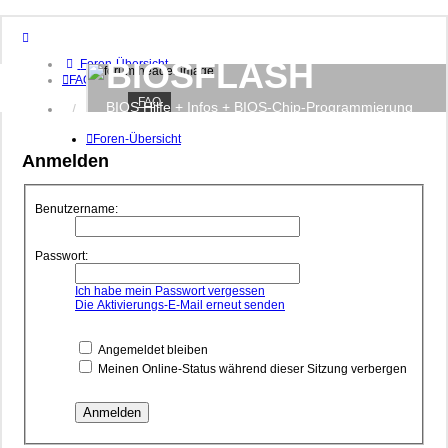
BIOSFLASH
Foren-Übersicht
FAQ
FAQ
BIOS Hilfe + Infos + BIOS-Chip-Programmierung
Anmelden
Registrieren
Foren-Übersicht
Anmelden
Benutzername:
Passwort:
Ich habe mein Passwort vergessen
Die Aktivierungs-E-Mail erneut senden
Angemeldet bleiben
Meinen Online-Status während dieser Sitzung verbergen